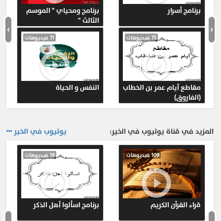
برنامج أسرار
برنامج ومحياي " الموسم
الثالث "
›
‹
75 فيديوهات
71 فيديوهات
مقاطع أيام عمر بن الخطاب
النفس و الحياة
(الفاروق)
المزيد في قناة يوتيوب في الخير:
يوتيوب في الخير
109 فيديوهات
19 فيديوهات
قراء القرآن الكريم
برنامج اسألوا أهل الذكر