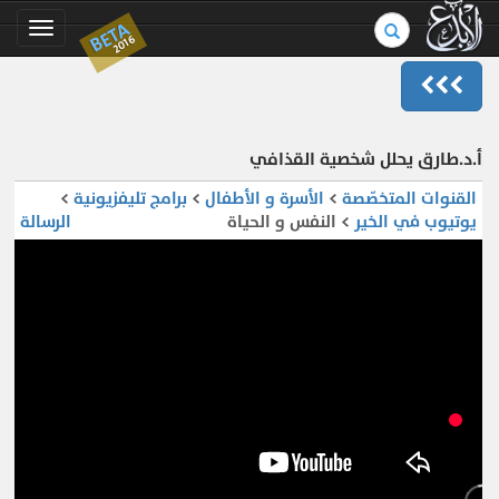
بحث
BETA
Toggle
2016
في
gation
الموسوعة..
أ.د.طارق يحلل شخصية القذافي
القنوات المتخصّصة
>
الأسرة و الأطفال
>
برامج تليفزيونية
>
يوتيوب في الخير
> النفس و الحياة
الرسالة