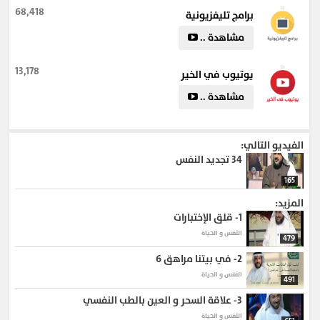
68,418
برامج تليفزيونية
مشاهدة ..
13,178
يوتيوب في الخير
مشاهدة ..
الفيديو التالي:
34
تجديد النفس
165
المزيد:
1-
قلق الإختبارات
النفس و الحياة
479
2-
في بيتنا مراهق 6 ‎
النفس و الحياة
491
3-
علاقة السحر و العين بالطب النفسي
النفس و الحياة