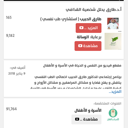
أ.د.طارق يحلل شخصية القذافي
165
طارق الحبيب
( استشاري طب نفسي )
المزيد ..
9,182
برعاية:
الرسالة
مشاهدة
مقطع فيديو من النفس و الحياة في الأسرة و الأطفال
أضيف في:
9 يناير 2018
برنامج إجتماعي للدكتور طارق الحبيب اخصائي الطب النفسي
يناقش و يفتح قضايا و مشاكل المراهقين و مشاكل الأزواج و
كيفية التغلب عليها و تحليل الشخصيات و دور الأسرة في التربية .
المزيد..
القنوات المتخصّصة:
#علم_النفس
#نصائح_للمتزوجين
#فترة_الخطوبة
#المراهقة
91,764
الأسرة و الأطفال
مشاهدة ..