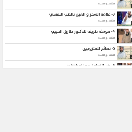
النفس و الحياة
3-
علاقة السحر و العين بالطب النفسي
النفس و الحياة
4-
موقف طريف للدكتور طارق الحبيب
النفس و الحياة
5-
نصائح للمتزوجين
النفس و الحياة
6-
فن التعامل مع المراهقين
النفس و الحياة
7-
ذكريات الدكتور طارق الحبيب
النفس و الحياة
8-
استشارة
النفس و الحياة
إمرأة تشكي من زوجها الذي يضربها و يهينها و يهددها بالزواج
9-
هل الفضفضة نوع من العلاج ‎.
النفس و الحياة