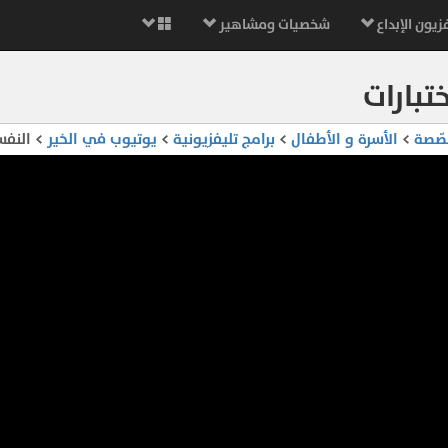
زيون الإبداع
شخصيات ومشاهير
تبارات
صّصة
>
الأسرة و الأطفال
>
برامج تليفزيونية
>
يوتيوب في الخير
> النفس