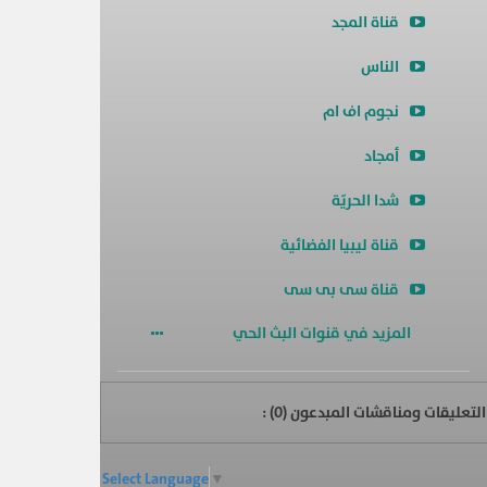
قناة المجد
الناس
نجوم اف ام
أمجاد
شدا الحريّة
قناة ليبيا الفضائية
قناة سى بى سى
المزيد في قنوات البث الحي
التعليقات ومناقشات المبدعون (
0
) :
Select Language
▼