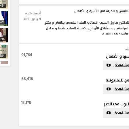
491
لنفس و الحياة في الأسرة و الأطفال
أضيف في:
9 يناير 2018
للدكتور طارق الحبيب اخصائي الطب النفسي يناقش و يفتح
651
مراهقين و مشاكل الأزواج و كيفية التغلب عليها و تحليل
لأسرة في التربية .
714
ة:
ائح_للمتزوجين
#فترة_الخطوبة
#المراهقة
91,764
سرة و الأطفال
484
شاهدة ..
620
68,418
مج تليفزيونية
شاهدة ..
637
13,178
يوب في الخير
636
شاهدة ..
643