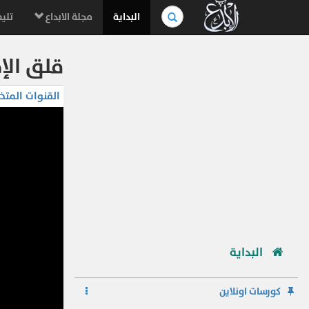
بحث
البداية
مجلة الابداع
تليف
في
الموسوعة..
قلق الإخ
القنوات المتخ
البداية
كورسات اونلاين