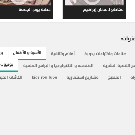
ر الآخرة
نصائح للمرأة المسلمة
مقاطع
قنوات:
الأسرة و الأطفال
بر
صناعات واختراعات يدوية
أفلام وثائقية
يوتيوب 
ج التنمية البشرية
الهندسه و التكنولوجيا و البرامج العلمية
اة
المطبخ
مشاريع استثمارية
kids You Tube
الكائنات الحيّة