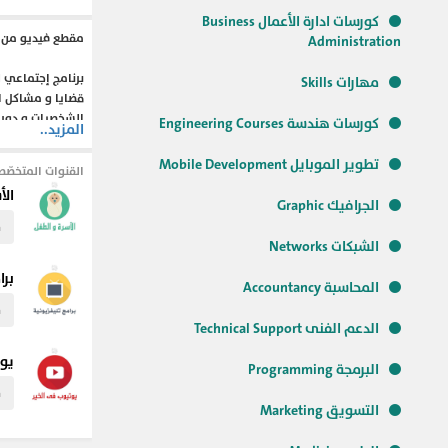
كورسات ادارة الأعمال Business
مقطع فيديو من ا
Administration
برنامج إجتماعي 
مهارات Skills
قضايا و مشاكل ال
الشخصيات و دور ا
كورسات هندسة Engineering Courses
المزيد..
تطوير الموبايل Mobile Development
القنوات المتخصّص
#علم_النفس
#نص
الأ
الجرافيك Graphic
م
الشبكات Networks
برا
المحاسبة Accountancy
م
الدعم الفنى Technical Support
يوت
البرمجة Programming
م
التسويق Marketing