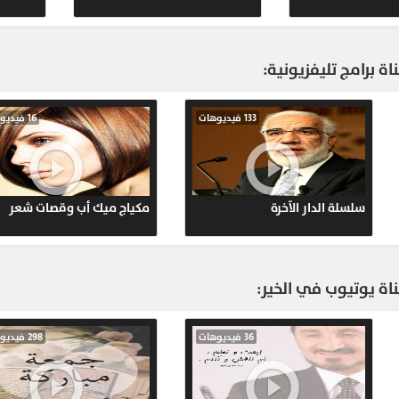
498
ة برامج تليفزيونية:
438
28 فيديوهات
20 فيديوهات
638
ر مع القرآن "
برنامج قطرة خير
سلسلة
ني "
اة يوتيوب في الخير:
66 فيديوهات
30 فيديوهات