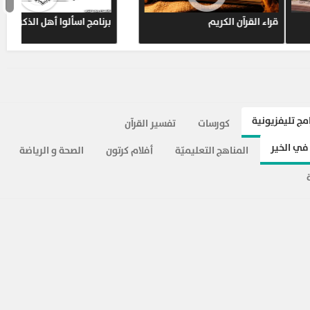
 لـ عدنان إبراهيم
خطبة يوم الجمعة
امج تليفزيونية
كورسات
تفسير القرآن
في الخير
المناهج التعليميّة
أفلام كرتون
الصحة و الرياضة