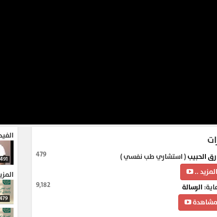
الفيد
ات
479
رق الحبيب
( استشاري طب نفسي )
491
لمزيد ..
المزي
9,182
اية:
الرسالة
479
شاهدة