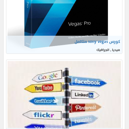
كورس sony vegas متكامل
ميديا , الجرافيك