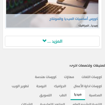
كورس أساسيات الميديا والمونتاج
ميديا , الجرافيك
المزيد ...
تصنيفات وتخصصات اخرى:
كورسات اللغات
مهارات
كورسات هندسة
كورسات ادارة الأعمال
الجرافيك
البرمجة
تطوير الويب
ميديا
المحاسبة
الطب
التسويق
التنمية البشريه العام
المناهج التعليمية
الشبكات