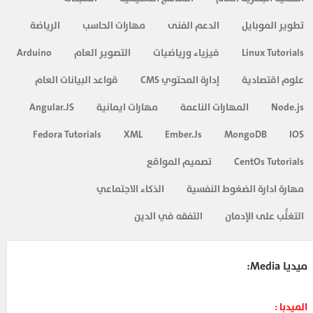
تطوير الموبايل
الدعم الفنى
مهارات الحاسب
الرياضة
Linux Tutorials
فيزياء ورياضيات
التصوير العام
Arduino
علوم اقتصادية
إدارة المحتوي CMS
قواعد البيانات العام
Node.js
المهارات الناعمة
مهارات ايمانية
Angular.JS
Fedora Tutorials
XML
Ember.Js
MongoDB
IOS
CentOs Tutorials
تصميم المواقع
مهارة ادارة الضغوط النفسية
الذكاء الاجتماعي
التغلُّب على الإدمان
التفقه في الدين
ميديا Media:
الميدبا :