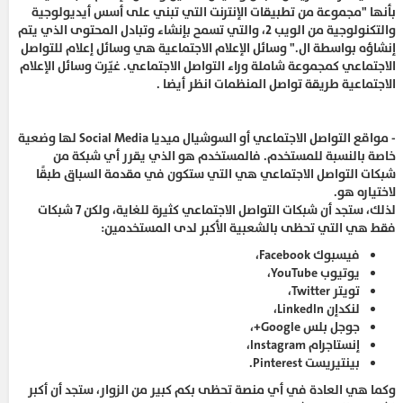
بأنها "مجموعة من تطبيقات الإنترنت التي تبني على أسس أيديولوجية
والتكنولوجية من الويب 2، والتي تسمح بإنشاء وتبادل المحتوى الذي يتم
إنشاؤه بواسطة ال." وسائل الإعلام الاجتماعية هي وسائل إعلام للتواصل
الاجتماعي كمجموعة شاملة وراء التواصل الاجتماعي. غيّرت وسائل الإعلام
الاجتماعية طريقة تواصل المنظمات انظر أيضا .
- مواقع التواصل الاجتماعي أو السوشيال ميديا Social Media لها وضعية
خاصة بالنسبة للمستخدم. فالمستخدم هو الذي يقرر أي شبكة من
شبكات التواصل الاجتماعي هي التي ستكون في مقدمة السباق طبقًا
لاختياره هو.
لذلك، ستجد أن شبكات التواصل الاجتماعي كثيرة للغاية، ولكن 7 شبكات
فقط هي التي تحظى بالشعبية الأكبر لدى المستخدمين:
فيسبوك Facebook،
يوتيوب YouTube،
تويتر Twitter،
لنكدإن LinkedIn،
جوجل بلس Google+،
إنستاجرام Instagram،
بينتيريست Pinterest.
وكما هي العادة في أي منصة تحظى بكم كبير من الزوار، ستجد أن أكبر