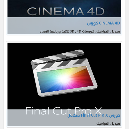
CINEMA 4D كورس
ميديا , الجرافيك , كورسات 3D , 4D ثلاثية ورباعية الابعاد
كورس Final Cut Pro X متكامل
ميديا , الجرافيك