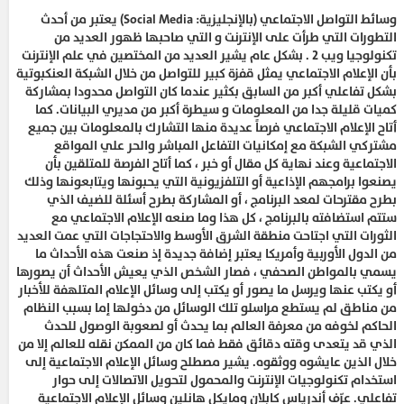
وسائط التواصل الاجتماعي (بالإنجليزية: Social Media) يعتبر من أحدث
التطورات التي طرأت على الإنترنت و التي صاحبها ظهور العديد من
تكنولوجيا ويب ٢ . بشكل عام يشير العديد من المختصين في علم الإنترنت
بأن الإعلام الاجتماعي يمثل قفزة كبير للتواصل من خلال الشبكة العنكبوتية
بشكل تفاعلي أكبر من السابق بكثير عندما كان التواصل محدودا بمشاركة
كميات قليلة جدا من المعلومات و سيطرة أكبر من مديري البيانات. كما
أتاح الإعلام الاجتماعي فرصاً عديدة منها التشارك بالمعلومات بين جميع
مشتركي الشبكة مع إمكانيات التفاعل المباشر والحر علي المواقع
الاجتماعية وعند نهاية كل مقال أو خبر ، كما أتاح الفرصة للمتلقين بأن
يصنعوا برامجهم الإذاعية أو التلفزيونية التي يحبونها ويتابعونها وذلك
بطرح مقترحات لمعد البرنامج ، أو المشاركة بطرح أسئلة للضيف الذي
ستتم استضافته بالبرنامج ، كل هذا وما صنعه الإعلام الاجتماعي مع
الثورات التي اجتاحت منطقة الشرق الأوسط والاحتجاجات التي عمت العديد
من الدول الأوربية وأمريكا يعتبر إضافة جديدة إذ صنعت هذه الأحداث ما
يسمي بالمواطن الصحفي ، فصار الشخص الذي يعيش الأحداث أن يصورها
أو يكتب عنها ويرسل ما يصور أو يكتب إلى وسائل الإعلام المتلهفة للأخبار
من مناطق لم يستطع مراسلو تلك الوسائل من دخولها إما بسبب النظام
الحاكم لخوفه من معرفة العالم بما يحدث أو لصعوبة الوصول للحدث
الذي قد يتعدى وقته دقائق فقط فما كان من الممكن نقله للعالم إلا من
خلال الذين عايشوه ووثقوه. يشير مصطلح وسائل الإعلام الاجتماعية إلى
استخدام تكنولوجيات الإنترنت والمحمول لتحويل الاتصالات إلى حوار
تفاعلي. عرّف أندرياس كابلان ومايكل هانلين وسائل الإعلام الاجتماعية