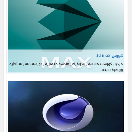
كورس 3d max
ميديا , كورسات هندسة , الجرافيك , هندسة معمارية , كورسات 3D , 4D ثلاثية
ورباعية الابعاد