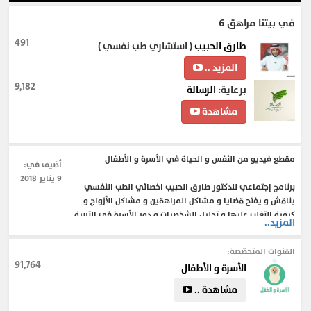
في بيتنا مراهق 6 ‎
491
طارق الحبيب
( استشاري طب نفسي )
المزيد ..
9,182
برعاية:
الرسالة
مشاهدة
مقطع فيديو من النفس و الحياة في الأسرة و الأطفال
أضيف في:
9 يناير 2018
برنامج إجتماعي للدكتور طارق الحبيب اخصائي الطب النفسي
يناقش و يفتح قضايا و مشاكل المراهقين و مشاكل الأزواج و
كيفية التغلب عليها و تحليل الشخصيات و دور الأسرة في التربية .
المزيد..
القنوات المتخصّصة:
#علم_النفس
#نصائح_للمتزوجين
#فترة_الخطوبة
#المراهقة
91,764
الأسرة و الأطفال
مشاهدة ..