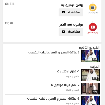
68,418
برامج تليفزيونية
مشاهدة ..
13,178
يوتيوب في الخير
مشاهدة ..
الفيديو التالي:
3
علاقة السحر و العين بالطب النفسي
653
المزيد:
1-
قلق الإختبارات
النفس و الحياة
479
2-
في بيتنا مراهق 6 ‎
النفس و الحياة
491
3-
علاقة السحر و العين بالطب النفسي
النفس و الحياة