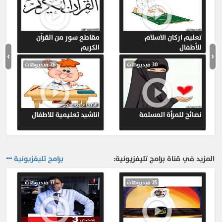
19-
حلقة عن بداية العلاقة الزوجية
النفس و الحياة
438
20-
حلقة تأملات في الحب 1
تعليم اركان الاسلام
مقاطع سور من القرآن
للأطفال
الكريم
النفس و الحياة
638
›
‹
30 فيديوهات
26 فيديوهات
المزيد ...
نصائح للمرأة المسلمة
اناشيد تعليمية للاطفال
المزيد في قناة برامج تليفزيونية:
برامج تليفزيونية
25 فيديوهات
17 فيديوهات