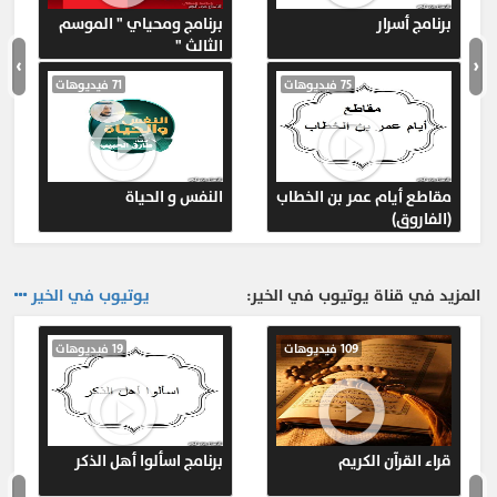
برنامج أسرار
برنامج ومحياي " الموسم
الثالث "
›
‹
75 فيديوهات
71 فيديوهات
مقاطع أيام عمر بن الخطاب
النفس و الحياة
(الفاروق)
المزيد في قناة يوتيوب في الخير:
يوتيوب في الخير
109 فيديوهات
19 فيديوهات
قراء القرآن الكريم
برنامج اسألوا أهل الذكر