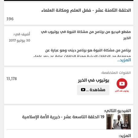
الحلقة الثامنة عشر - فضل العلم ومكانة العلماء
396
مقطع فيديو من برنامج من مشكاة النبوة في يوتيوب في
أضيف في:
الخير
30 يوليو 2017
برنامج من مشكاة النبوة هو برنامج دينى وهو عبارة عن
مجموعة من الحلقات الدينية وهذة الحلقات عبارة عن دور علماء
المزيد..
التزكية فى اصلاح الامة , العقيدة بين البرهان و الوجدان , عصمة
النبى صلى الله عليه وسلم , التزكية واثارها على المجتمع ,
القنوات المتخصّصة:
شمائل المصطفى , التربية النبوية , وجوب محبة النبى وتعظيمه
13,178
يوتيوب في الخير
, فضل العلم ومكانة العلماء , معجزات النبى صلى الله عليه
وسلم
مشاهدة ..
#يوتيوب_في_الخير
#التنمية_الإيمانية
#iman
#مجلة_الإيمان
الفيديو التالي:
#الدين_الاسلامى
#Islamic
#5eer
19
الحلقة التاسعة عشر - خيرية الأمة الإسلامية
#التنمية_البشرية_في_الإسلام
#الام
#التربية
#علي
#حب
#الوجدان
425
المزيد: