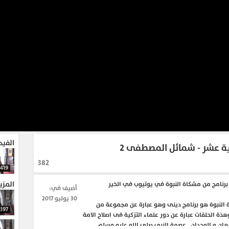
الفيد
نية عشر - شمائل المصطفى 2
382
419
المزي
رنامج من مشكاة النبوة في يوتيوب في الخير
أضيف في:
30 يوليو 2017
 النبوة هو برنامج دينى وهو عبارة عن مجموعة من
397
وهذة الحلقات عبارة عن دور علماء التزكية فى اصلاح الامة
برهان و الوجدان , عصمة النبى صلى الله عليه وسلم ,