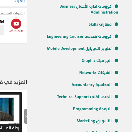
المزيد..
التزكية واثارها 
كورسات ادارة الأعمال Business
محبة النبى وتعظي
Administration
القنوات المتخصّص
الله عليه وسلم
يوت
مهارات Skills
م
#يوتيوب_في_الخ
كورسات هندسة Engineering Courses
#الدين_الاسلام
#التربية
#علي
#ح
تطوير الموبايل Mobile Development
الجرافيك Graphic
الشبكات Networks
المزيد في قن
المحاسبة Accountancy
الدعم الفنى Technical Support
البرمجة Programming
‹
التسويق Marketing
رحلة الى الدا