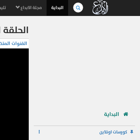
بحث
البداية
مجلة الابداع
تليف
في
الموسوعة..
الحلقة 
القنوات المتخ
البداية
كورسات اونلاين