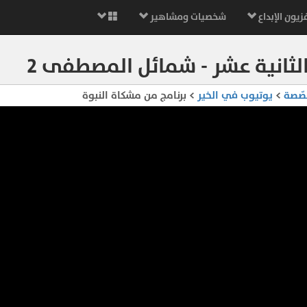
زيون الإبداع
شخصيات ومشاهير
الثانية عشر - شمائل المصطفى 2
صّصة
>
يوتيوب في الخير
> برنامج من مشكاة النبوة