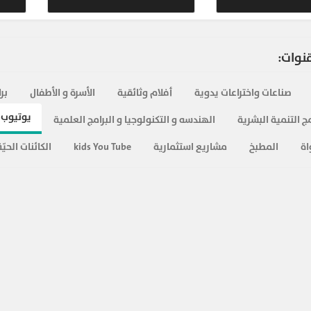
383
قنوات:
434
صناعات واختراعات يدوية
أفلام وثائقية
الأسرة و الأطفال
بر
382
يوتيوب 
ج التنمية البشرية
الهندسه و التكنولوجيا و البرامج العلمية
اة
المطبخ
مشاريع استثمارية
kids You Tube
419
الكائنات الحيّة
420
400
425
488