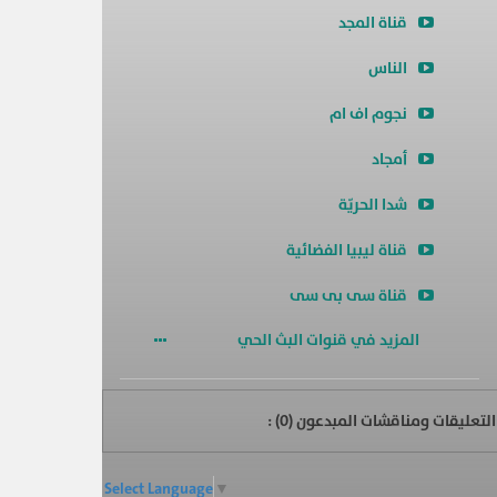
قناة المجد
الناس
نجوم اف ام
أمجاد
شدا الحريّة
قناة ليبيا الفضائية
قناة سى بى سى
المزيد في قنوات البث الحي
التعليقات ومناقشات المبدعون (
0
) :
Select Language
▼