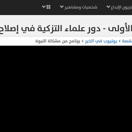
زيون الإبداع
شخصيات ومشاهير
لأولى - دور علماء التزكية في إصلاح 
صّصة
>
يوتيوب في الخير
> برنامج من مشكاة النبوة