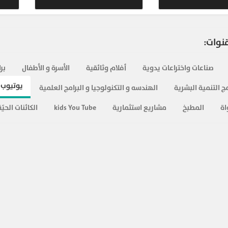
383
قنوات:
434
صناعات واختراعات يدوية
أفلام وثائقية
الأسرة و الأطفال
بر
382
يوتيوب 
ج التنمية البشرية
الهندسه و التكنولوجيا و البرامج العلمية
اة
المطبخ
مشاريع استثمارية
kids You Tube
419
الكائنات الحيّة
420
400
425
488