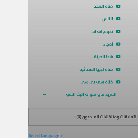
قناة المجد
الناس
نجوم اف ام
أمجاد
شدا الحريّة
قناة ليبيا الفضائية
قناة سى بى سى
المزيد في قنوات البث الحي
التعليقات ومناقشات المبدعون (
0
) :
Select Language
▼