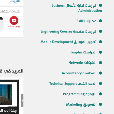
المزيد..
التزكية واثارها 
كورسات ادارة الأعمال Business
محبة النبى وتعظي
Administration
القنوات المتخصّص
الله عليه وسلم
يوت
مهارات Skills
م
#يوتيوب_في_الخ
كورسات هندسة Engineering Courses
#الدين_الاسلام
#التربية
#علي
#ح
تطوير الموبايل Mobile Development
الجرافيك Graphic
الشبكات Networks
المزيد في قن
المحاسبة Accountancy
الدعم الفنى Technical Support
البرمجة Programming
‹
التسويق Marketing
رحلة الى الدا