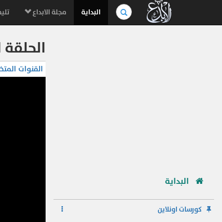
بحث
البداية
مجلة الابداع
تليف
في
الموسوعة..
الحلقة ا
القنوات المتخ
البداية
كورسات اونلاين