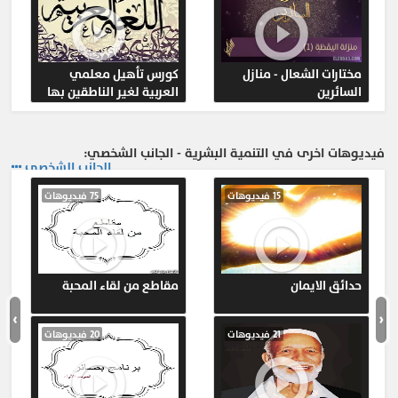
مختارات الشعال - منازل
كورس تأهيل معلمي
السائرين
العربية لغير الناطقين بها
فيديوهات اخرى في التنمية البشرية - الجانب الشخصي:
الجانب الشخصي
15 فيديوهات
75 فيديوهات
حدائق الايمان
مقاطع من لقاء المحبة
›
‹
21 فيديوهات
20 فيديوهات