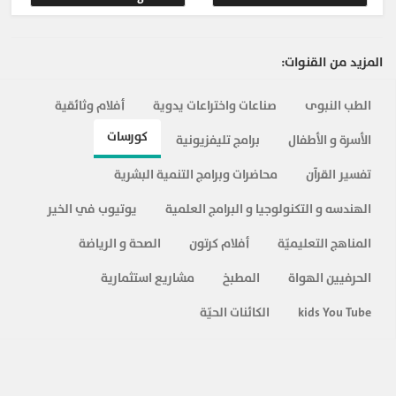
المزيد من القنوات:
الطب النبوى
صناعات واختراعات يدوية
أفلام وثائقية
كورسات
الأسرة و الأطفال
برامج تليفزيونية
تفسير القرآن
محاضرات وبرامج التنمية البشرية
الهندسه و التكنولوجيا و البرامج العلمية
يوتيوب في الخير
المناهج التعليميّة
أفلام كرتون
الصحة و الرياضة
الحرفيين الهواة
المطبخ
مشاريع استثمارية
kids You Tube
الكائنات الحيّة