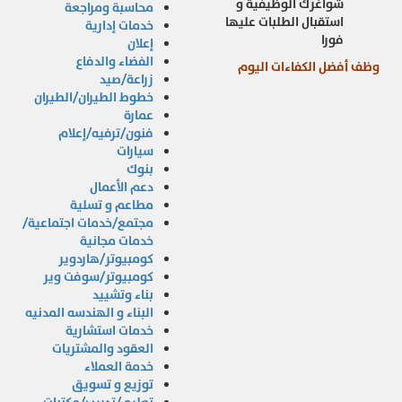
شواغرك الوظيفية و
محاسبة ومراجعة
استقبال الطلبات عليها
خدمات إدارية
فورا
إعلان
الفضاء والدفاع
وظف أفضل الكفاءات اليوم
زراعة/صيد
خطوط الطيران/الطيران
عمارة
فنون/ترفيه/إعلام
سيارات
بنوك
دعم الأعمال
مطاعم و تسلية
مجتمع/خدمات اجتماعية/
خدمات مجانية
كومبيوتر/هاردوير
كومبيوتر/سوفت وير
بناء وتشييد
البناء و الهندسه المدنيه
خدمات استشارية
العقود والمشتريات
خدمة العملاء
توزيع و تسويق