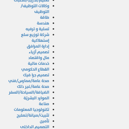
تعليم/تدريب/مكتبات
وكالات التوظيف/
التوظيف
طاقة
هندسة
تسلية و ترفيه
شركة توزيع سلع
إستهلاكية
إدارة المرافق
تصميم أزياء
مال واقتصاد
خدمات مالية
القطاع الحكومي
تصميم جرا فيك
صحة عامة/ممارس/فني
صحة عامة/غير ذلك
الضيافة/السياحة/السفر
الموارد البشريّة
صناعة
تكنولوجيا المعلومات
تثبيت/صيانة/تصليح
تأمين
التصميم الداخلى