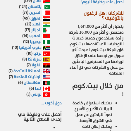
عمان
(129)
احصل على وظيفة اليوم!
باكستان
(124)
البحرين
(77)
للشركات: هل ترغبون
بالتوظيف ؟
العراق
(49)
الهند
(25)
باعتبار أن أكثر من 1,611,000
الجزائر
(17)
متخصص و أكثر من 26,000 شركة
المغرب
(14)
رائدة يستخدمون جميعا خدمات
نيجيريا
(12)
التوظيف التي تقدمها بيت.كوم
جنوب أفريقيا
(10)
فإن شركة بيت.كوم اصبحت أكبر
تركيا
(10)
سوق من نوعها على الإطلاق
سريلانكا
(8)
لروادها من المحترفين الباحثين
انغولا
(7)
عن عمل و الشركات في كل أنحاء
المملكة المتحدة
(7)
المنطقة
الولايات المتحدة
(7)
أفغانستان
(6)
من خلال بيت.كوم
كندا
(6)
:
تونس
(5)
يمكنك استعراض قاعدة
دول أخرى ...
البيانات الأكبر و الأسرع
أحصل على وظيفة في
نمواً للباحثين عن عمل
إحدى المهن التالية
في الشرق الأوسط
يمكنك إعلان كافة