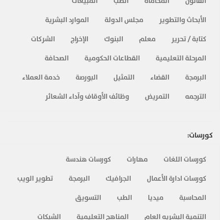
القانون
المحاماه
الطب
المبيعات
الأبحاث والتطوير
مجلس الدولة
الموارد البشرية
كتابة / تحرير
معلم
البنوك
الإخراج
الشركات
المرحلة التعليمية
القطاعات الحكومية
الصحافة
البرمجة
القضاء
التمثيل
البورصة
خدمة العملاء
الترجمه
التمريض
وظائف الأوقاف وآداء الشعائر
كورسات:
كورسات اللغات
مهارات
كورسات هندسة
كورسات ادارة الأعمال
الجرافيك
البرمجة
تطوير الويب
المحاسبة
ميديا
الطب
التسويق
التنمية البشريه العام
المناهج التعليمية
الشبكات