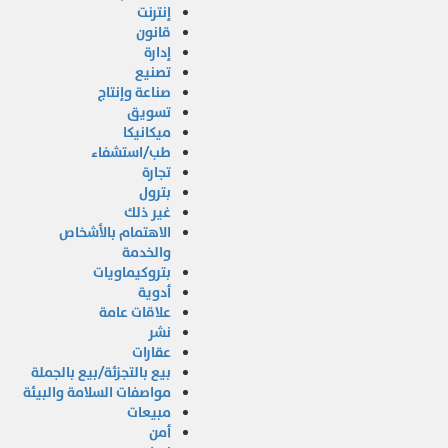
إنترنت
قانون
إدارة
تصنيع
صناعة وإنتاج
تسويق
ميكانيكا
طب/استشفاء
تجارة
بترول
غير ذلك
الاهتمام بالأشخاص
والخدمة
بتروكيماويات
أدوية
علاقات عامة
نشر
عقارات
بيع بالتجزئة/بيع بالجملة
مواصفات السلامة والبيئة
مبيعات
أمن