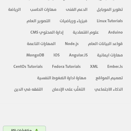
تطوير الموبايل
الدعم الفنى
مهارات الحاسب
الرياضة
Linux Tutorials
فيزياء ورياضيات
التصوير العام
Arduino
علوم اقتصادية
إدارة المحتوي CMS
قواعد البيانات العام
Node.js
المهارات الناعمة
مهارات ايمانية
Angular.JS
IOS
MongoDB
CentOs Tutorials
Fedora Tutorials
XML
Ember.Js
تصميم المواقع
مهارة ادارة الضغوط النفسية
الذكاء الاجتماعي
التغلُّب على الإدمان
التفقه في الدين
مناقشات (
0
)