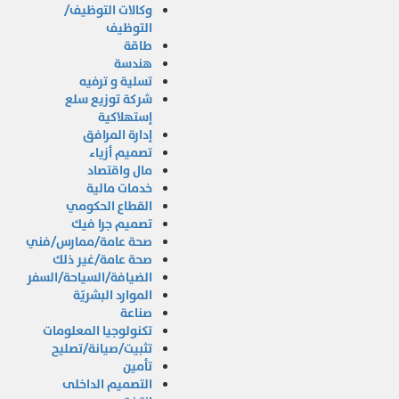
وكالات التوظيف/
التوظيف
طاقة
هندسة
تسلية و ترفيه
شركة توزيع سلع
إستهلاكية
إدارة المرافق
تصميم أزياء
مال واقتصاد
خدمات مالية
القطاع الحكومي
تصميم جرا فيك
صحة عامة/ممارس/فني
صحة عامة/غير ذلك
الضيافة/السياحة/السفر
الموارد البشريّة
صناعة
تكنولوجيا المعلومات
تثبيت/صيانة/تصليح
تأمين
التصميم الداخلى