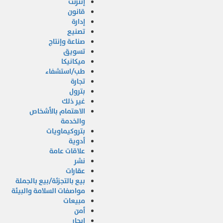
إنترنت
قانون
إدارة
تصنيع
صناعة وإنتاج
تسويق
ميكانيكا
طب/استشفاء
تجارة
بترول
غير ذلك
الاهتمام بالأشخاص
والخدمة
بتروكيماويات
أدوية
علاقات عامة
نشر
عقارات
بيع بالتجزئة/بيع بالجملة
مواصفات السلامة والبيئة
مبيعات
أمن
إبحار