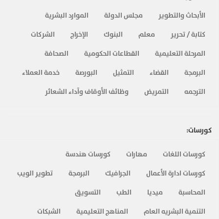
الأبحاث والتطوير
مجلس الدولة
الموارد البشرية
كتابة / تحرير
معلم
البنوك
الإخراج
الشركات
المرحلة التعليمية
القطاعات الحكومية
الصحافة
البرمجة
القضاء
التمثيل
البورصة
خدمة العملاء
الترجمه
التمريض
وظائف الأوقاف وآداء الشعائر
كورسات:
كورسات اللغات
مهارات
كورسات هندسة
كورسات ادارة الأعمال
الجرافيك
البرمجة
تطوير الويب
المحاسبة
ميديا
الطب
التسويق
التنمية البشريه العام
المناهج التعليمية
الشبكات