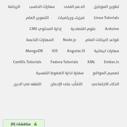
تطوير الموبايل
الدعم الفنى
مهارات الحاسب
الرياضة
Linux Tutorials
فيزياء ورياضيات
التصوير العام
Arduino
علوم اقتصادية
إدارة المحتوي CMS
قواعد البيانات العام
Node.js
المهارات الناعمة
مهارات ايمانية
Angular.JS
IOS
MongoDB
CentOs Tutorials
Fedora Tutorials
XML
Ember.Js
تصميم المواقع
مهارة ادارة الضغوط النفسية
الذكاء الاجتماعي
التغلُّب على الإدمان
التفقه في الدين
مناقشات (
0
)