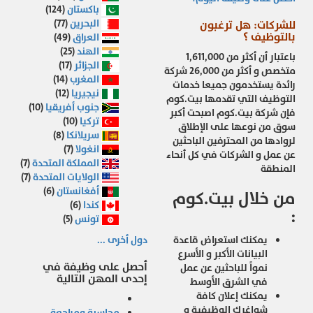
باكستان
(124)
البحرين
(77)
للشركات: هل ترغبون
بالتوظيف ؟
العراق
(49)
الهند
(25)
باعتبار أن أكثر من 1,611,000
الجزائر
(17)
متخصص و أكثر من 26,000 شركة
المغرب
(14)
رائدة يستخدمون جميعا خدمات
نيجيريا
(12)
التوظيف التي تقدمها بيت.كوم
جنوب أفريقيا
(10)
فإن شركة بيت.كوم اصبحت أكبر
تركيا
(10)
سوق من نوعها على الإطلاق
سريلانكا
(8)
لروادها من المحترفين الباحثين
انغولا
(7)
عن عمل و الشركات في كل أنحاء
المملكة المتحدة
(7)
المنطقة
الولايات المتحدة
(7)
أفغانستان
(6)
من خلال بيت.كوم
كندا
(6)
:
تونس
(5)
يمكنك استعراض قاعدة
دول أخرى ...
البيانات الأكبر و الأسرع
أحصل على وظيفة في
نمواً للباحثين عن عمل
إحدى المهن التالية
في الشرق الأوسط
يمكنك إعلان كافة
شواغرك الوظيفية و
محاسبة ومراجعة