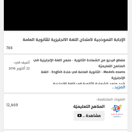
الإجابة النموذجية لامتحان اللغة الانجليزية للثانوية العامة
788
مقطع فيديو من الشهادة الثانوية - منهج اللغة الإنجليزية في
أضيف في:
المناهج التعليميّة
22 أكتوبر 2016
Models exams - الثانوية العامة في مادة English - اللغة
الإنجليزية
شرح منهج الشهادة الثانوية في اللغة الإنجليزية
المزيد..
Models exams - الثانوية العامة في مادة English - اللغة
الإنجليزية
القنوات المتخصّصة:
12,869
المناهج التعليميّة
#اللغة_الإنجليزية
#الشهادة_الثانوية
مشاهدة ..
#منهج_الصف_الثالث_الثانوي
#الجانب_الشخصي
#personality
#مجلة_الثقافة_و_تنمية_الفرد
#كورسات_اونلاين_من_اليوتيوب
#اللغات
#language