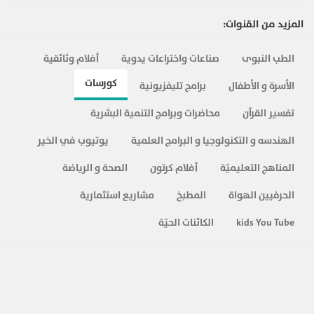
17 الجملة البسيطة simple sentences
224
كورس تعليم اللغة الإنجليزية باللغة العربية ( 7 مستويات )
المزيد من القنوات:
18-
كورس تعليم اللغة الإنجليزية المستوي الأول
الدرس 18 أهم الأفعال في اللغة الإنجليزية verbs list
232
الطب النبوى
صناعات واختراعات يدوية
أفلام وثائقية
كورس تعليم اللغة الإنجليزية باللغة العربية ( 7 مستويات )
كورسات
19-
كورس تعليم اللغة الإنجليزية المستوي الأول
الأسرة و الأطفال
برامج تليفزيونية
الدرس 19 الأفعال بدون حدث non Action Verbs
190
تفسير القرآن
محاضرات وبرامج التنمية البشرية
كورس تعليم اللغة الإنجليزية باللغة العربية ( 7 مستويات )
20-
كورس تعليم اللغة الإنجليزية المستوي الأول
الهندسه و التكنولوجيا و البرامج العلمية
يوتيوب في الخير
الدرس 20 التعبير عما تحب وتكره likes and dislikes
218
كورس تعليم اللغة الإنجليزية باللغة العربية ( 7 مستويات )
المناهج التعليميّة
أفلام كرتون
الصحة و الرياضة
المزيد ...
الحرفيين الهواة
المطبخ
مشاريع استثمارية
kids You Tube
الكائنات الحيّة