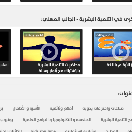
209
ى في التنمية البشرية - الجانب المهني:
199
6 فيديوهات
42 فيديوهات
223
248
الأرقام باللغة
محاضرات التنمية البشرية
اساسي
بالإشتراك مع أنوار رسالة
216
234
قنوات:
صناعات واختراعات يدوية
أفلام وثائقية
الأسرة و الأطفال
بر
276
ج التنمية البشرية
الهندسه و التكنولوجيا و البرامج العلمية
يوتيوب 
اة
المطبخ
مشاريع استثمارية
kids You Tube
الكائنات الحيّة