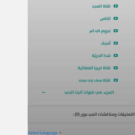
قناة المجد
الناس
نجوم اف ام
أمجاد
شدا الحريّة
قناة ليبيا الفضائية
قناة سى بى سى
المزيد في قنوات البث الحي
التعليقات ومناقشات المبدعون (
0
) :
Select Language
▼