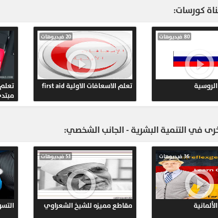
211
ناة كورسات:
297
80 فيديوهات
20 فيديوهات
221
الروسية
تعلم الاسعافات الاولية first aid
تعلم 
220
مبتد
241
ى في التنمية البشرية - الجانب الشخصي:
216
36 فيديوهات
53 فيديوهات
231
224
لألمانية
مقاطع مميزه للشيخ الشعراوي
التس