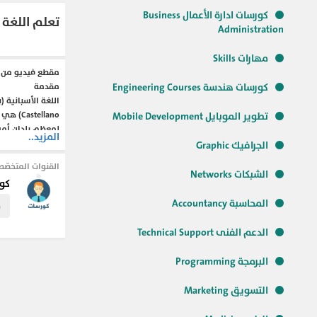
كورسات ادارة الأعمال Business
تعلم اللغة 
Administration
مهارات Skills
مقطع فيديو من ك
كورسات هندسة Engineering Courses
مقدمة
tellano
تطوير الموبايل Mobile Development
لمعظم بلدان أمري
المزيد..
الجرافيك Graphic
القنوات المتخصّص
على اللغة الأسبا
الشبكات Networks
كو
لمنطقة قشتالة، و
كوردييرا، في شما
المحاسبة Accountancy
م
القرنين الثامن و
أمريكا اللاتينية، 
الدعم الفنى Technical Support
الأمريكية هما في
في النطق والمفرد
البرمجة Programming
مذكر ومؤنث، ولكن
تنتمي لجنس المذك
التسويق Marketing
مفعول به.