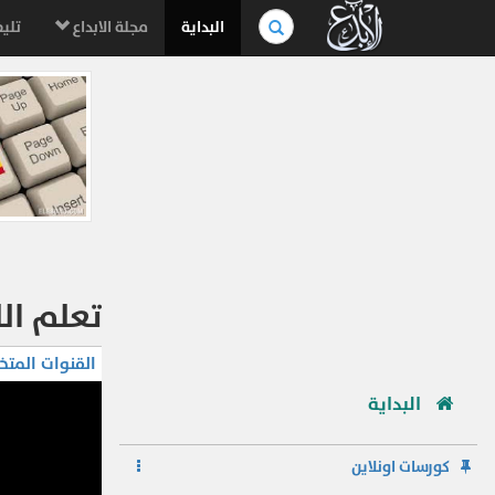
بحث
البداية
مجلة الابداع
تليف
في
الموسوعة..
تعلم ال
القنوات المتخ
البداية
كورسات اونلاين