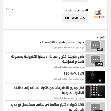
#مجلة_المهن_و_المهارات
#كورسات_اونلاين_من_اليوتيوب
#courses
#كورسات
#الجانب_المهني
#online_courses
7,905
الحرفيين الهواة
#Crafts_Craftsman_Workshop
#الحرفيين_الهواة_والمهن_الحرفية_والأعمال_اليدوية
مشاهدة ..
#الحرفيين_الهواة
#علي
المزيد:
طريقة تغيير تاتش جالاكسي s3
دورة تدريبية في صيانة الموبايل
674
شرح طريقة فتح و صيانة الاجهزة الكترونية بسهولة
تامة و احترافية
1,036
دورة تدريبية في صيانة الموبايل
F2CHeMrSe3I
دورة تدريبية في صيانة الموبايل
831
نقل جميع التطبيقات من ذاكرة الهاتف إلى بطاقة
الذاكرة الخارجية
807
دورة تدريبية في صيانة الموبايل
ثلاثة أكواد لاختبار سلامة أي هاتف مستعمل أو جديد
قبل شراءه