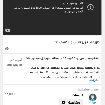
طريقة تغيير تاتش جالاكسي s3
674
مقطع فيديو من دورة تدريبية في صيانة الموبايل في كورسات
أضيف في:
20 يناير 2017
دورة تدريبية شاملة مجاناً لصيانة الموبايل من البداية حتى
الإحتراف ، تدريب مباشر من متخصصين الصيانةكل ما يخص مجال
صيانه الموبايل سواء كانت سوفت وير او هارد وير
المزيد..
القنوات المتخصّصة:
#صيانة_الموبايل
#كورسات_مجاناً
#هارد_وير
#سوفت_وير
52,000
كورسات
#صيانة_الأجهزة
#الجانب_الشخصي
#personality
#مجلة_الثقافة_و_تنمية_الفرد
#professional_jobs
مشاهدة ..