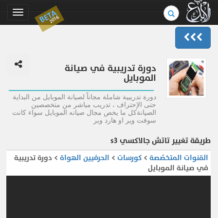
بحث
BETA
Toggle
2016
في
gation
الموسوعة..
دورة تدريبية في صيانة
الموبايل
دورة تدريبية شاملة مجاناً لصيانة الموبايل من البداية
حتى الإحتراف ، تدريب مباشر من متخصصين
الصيانةكل ما يخص مجال صيانه الموبايل سواء كانت
سوفت وير او هارد وير
طريقة تغيير تاتش جالاكسي s3
القنوات المتخصّصة
>
كورسات
>
الحرفيين الهواة
> دورة تدريبية
في صيانة الموبايل