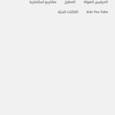
الحرفيين الهواة
المطبخ
مشاريع استثمارية
20-
سلسلة تعليم اللغة التركية مع الدكتور " محمد
زبدية " الحلقة (20)
kids You Tube
الكائنات الحيّة
344
تعلم اللغة التركية من البداية
المزيد ...