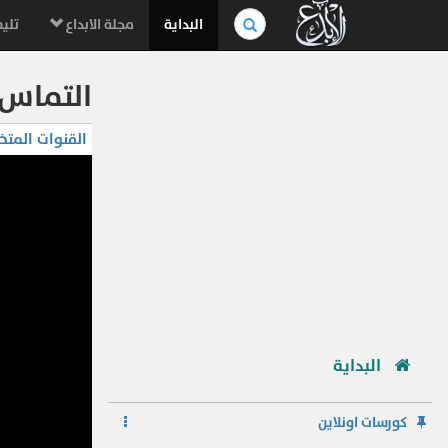
بحث
البداية
مجلة الابداع
تليف
في
الموسوعة..
التماس 
القنوات المتخ
البداية
كورسات اونلاين