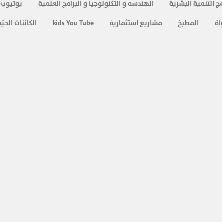
407
ج التنمية البشرية
الهندسه و التكنولوجيا و البرامج العلمية
يوتيوب 
اة
المطبخ
مشاريع استثمارية
kids You Tube
الكائنات الحيّة
432
419
323