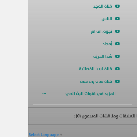
قناة المجد
الناس
نجوم اف ام
أمجاد
شدا الحريّة
قناة ليبيا الفضائية
قناة سى بى سى
المزيد في قنوات البث الحي
التعليقات ومناقشات المبدعون (
0
) :
Select Language
▼