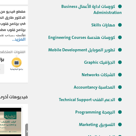
كورسات ادارة الأعمال Business
مقطع فيديو من قل
Administration
الدكتور طارق الح
في برنامج قلوب
مهارات Skills
برنامج قلوب مطم
للأزواج يساعد ال
كورسات هندسة Engineering Courses
المزيد..
اليومية الأسرية و
العيش سوياً في 
تطوير الموبايل Mobile Development
القنوات المتخصّص
برا
الجرافيك Graphic
#الحياة_الزوجية
م
الشبكات Networks
المحاسبة Accountancy
فيديوهات أخرى 
الدعم الفنى Technical Support
البرمجة Programming
التسويق Marketing
‹