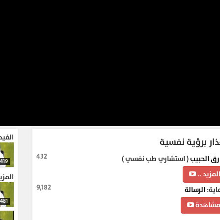
الفيد
ذار برؤية نفسية
432
رق الحبيب
( استشاري طب نفسي )
419
لمزيد ..
المزي
9,182
اية:
الرسالة
481
شاهدة