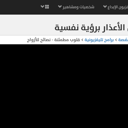
زيون الإبداع
شخصيات ومشاهير
الأعذار برؤية نفسية
صّصة
>
برامج تليفزيونية
> قلوب مطمئنة - نصائح للأزواج