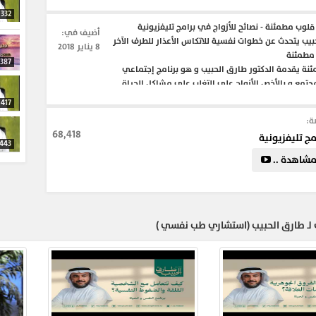
332
وب مطمئنة - نصائح للأزواج في برامج تليفزيونية
أضيف في:
بيب يتحدث عن خطوات نفسية للاتكاس الأعذار للطرف الآخر
8 يناير 2018
 مطمئنة
387
ئنة يقدمة الدكتور طارق الحبيب و هو برنامج إجتماعي
مجتمع و بالأخص الأزواج على التغلب على مشاكل الحياة
 المعتقدات السائدة و تغير النظرة السلبية للأشياء و
417
أمان .
ة:
68,418
مج تليفزيونية
443
#نصائح_للأزواج
#المقبلين_على_الزواج
#الحياة_الأسرية
شاهدة ..
378
لـ طارق الحبيب (استشاري طب نفسي )
424
478
383