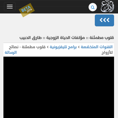
بحث
BETA
Toggle
2016
في
gation
الموسوعة..
قلوب مطمئنة :: مؤلفات الحياة الزوجية :: طارق الحبيب
القنوات المتخصّصة
>
برامج تليفزيونية
> قلوب مطمئنة - نصائح
للأزواج
الرسالة