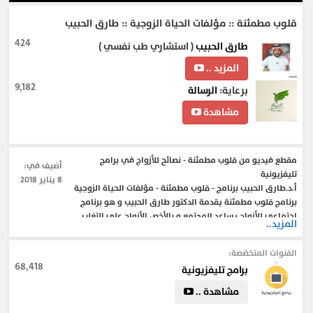
قلوب مطمئنة :: مؤلفات الحياة الزوجية :: طارق الحبيب
424
طارق الحبيب
( استشاري طب نفسي )
المزيد ..
9,182
برعاية:
الرسالة
مشاهدة
مقطع فيديو من قلوب مطمئنة - نصائح للأزواج في برامج
أضيف في:
تليفزيونية
8 يناير 2018
أ.د.طارق الحبيب برنامج - قلوب مطمئنة - مؤلفات الحياة الزوجية
برنامج قلوب مطمئنة يقدمة الدكتور طارق الحبيب و هو برنامج
إجتماعي للأزواج يساعد المجتمع و بالأخص الأزواج على التغلب
المزيد..
على مشاكل الحياة اليومية الأسرية و المعتقدات السائدة و تغير
النظرة السلبية للأشياء و العيش سوياً في أمان .
القنوات المتخصّصة:
68,418
برامج تليفزيونية
#الحياة_الزوجية
#نصائح_للأزواج
#المقبلين_على_الزواج
مشاهدة ..
#الحياة_الأسرية