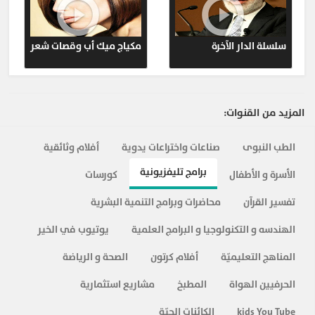
قلوب مطمئنة - نصائح للأزواج
برنامج قلوب مطمئنة
419
20-
تأهيل الفتاة للزواج
سلسلة الدار الآخرة
مكياج ميك أب وقصات شعر
قلوب مطمئنة - نصائح للأزواج
323
المزيد ...
المزيد من القنوات:
الطب النبوى
صناعات واختراعات يدوية
أفلام وثائقية
برامج تليفزيونية
الأسرة و الأطفال
كورسات
تفسير القرآن
محاضرات وبرامج التنمية البشرية
الهندسه و التكنولوجيا و البرامج العلمية
يوتيوب في الخير
المناهج التعليميّة
أفلام كرتون
الصحة و الرياضة
الحرفيين الهواة
المطبخ
مشاريع استثمارية
kids You Tube
الكائنات الحيّة