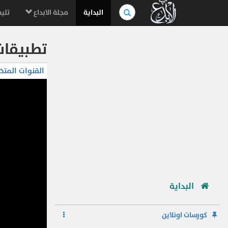
بحث
البداية
مجلة الابداع
تليف
في
الموسوعة..
تطبيقات ا
القنوات المتخ
البداية
كورسات اونلاين