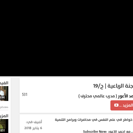
الفيد
ة الرباعية | ح/١٩
531
د الأعور
( مدرب عالمي محترف )
494
لمزيد ..
ypt.com
المزي
واطر في علم النفس في محاضرات وبرامج التنمية
أضيف في:
6 يناير 2018
851
برنامج الجزء الاول مع احمد الاعور Subscribe Now: