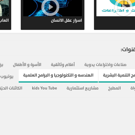
ypt.com
دورة صيانة الـ مازربورد - servicing
معلومات عن الكائنات التعليمية
567
motherboard
r.Ahmed
ypt.com
قنوات:
645
r.Ahmed
صناعات واختراعات يدوية
أفلام وثائقية
الأسرة و الأطفال
بر
ypt.com
ج التنمية البشرية
الهندسه و التكنولوجيا و البرامج العلمية
يوتيوب 
643
اة
المطبخ
مشاريع استثمارية
kids You Tube
الكائنات الحيّة
r.Ahmed
ypt.com
575
r.Ahmed
ypt.com