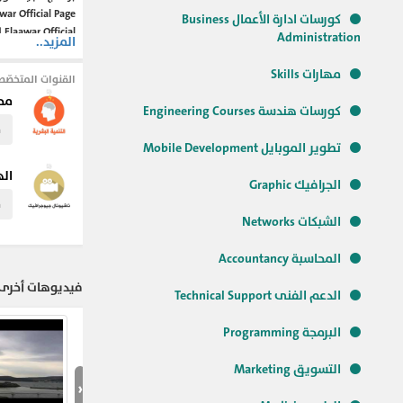
r Official Page
كورسات ادارة الأعمال Business
laawar Official
Administration
المزيد..
Official website
achingegypt.com
مهارات Skills
القنوات المتخصّص
برنامج خواطر في
محا
الاسرار و الكنوز
كورسات هندسة Engineering Courses
النتائج - يقدم ا
م
التنمية الإنسانية
تطوير الموبايل Mobile Development
اله
الجرافيك Graphic
#علم_النفس
#ا
م
الشبكات Networks
المحاسبة Accountancy
فيديوهات أخرى ل
الدعم الفنى Technical Support
البرمجة Programming
التسويق Marketing
‹