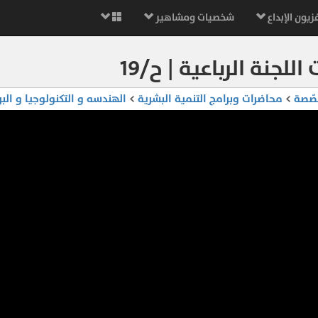
زيون الإبداع
شخصيات ومشاهير
للجنة الرباعية | ح/١٩
صّصة
>
محاضرات وبرامج التنمية البشرية
>
الهندسه و التكنولوجيا و الب