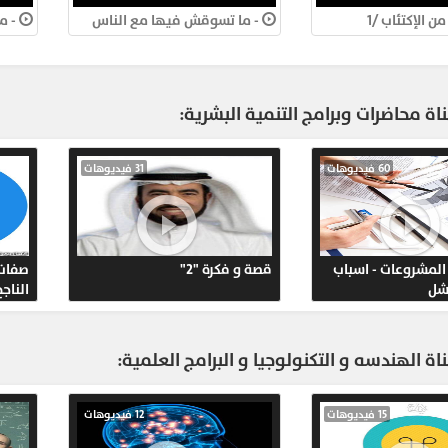
r.Ahmed
يا
- قلل قاعدات الشلة والمجاميع
- كلنا عندنا بلاوى
ypt.com
الكبيرة
600
اة محاضرات وبرامج التنمية البشرية:
r.Ahmed
ypt.com
24 فيديوهات
13 فيديوهات
525
r.Ahmed
ypt.com
قصص النجاح
اقتصاد
613
r.Ahmed
اة الهندسه و التكنولوجيا و البرامج العلمية:
ypt.com
681
9 فيديوهات
20 فيديوهات
r.Ahmed