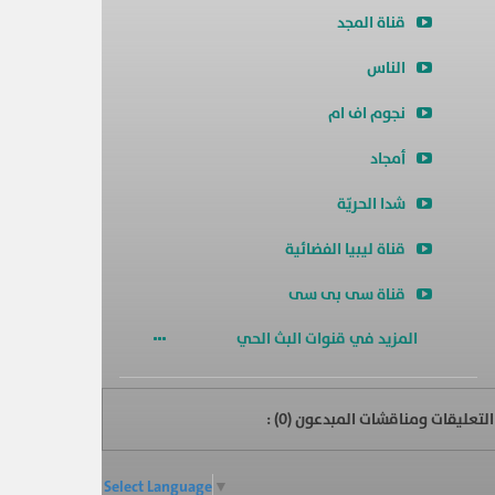
قناة المجد
الناس
نجوم اف ام
أمجاد
شدا الحريّة
قناة ليبيا الفضائية
قناة سى بى سى
المزيد في قنوات البث الحي
التعليقات ومناقشات المبدعون (
0
) :
Select Language
▼