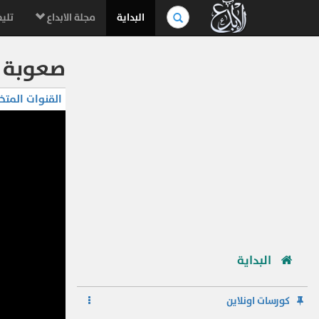
بحث
البداية
مجلة الابداع
تليف
في
الموسوعة..
صعوبة ال
القنوات المتخ
البداية
كورسات اونلاين