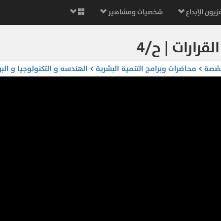
زيون الإبداع
شخصيات ومشاهير
قرارات | ح/٤
صّصة
>
محاضرات وبرامج التنمية البشرية
>
الهندسه و التكنولوجيا و الب