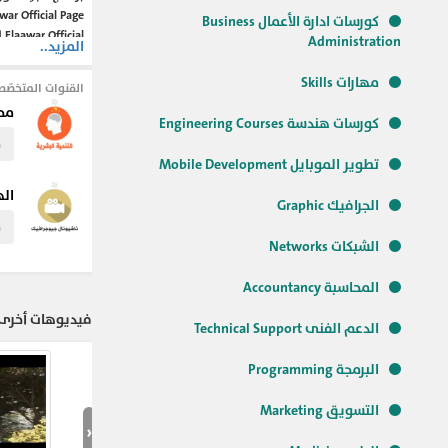
r Official Page
كورسات ادارة الأعمال Business
laawar Official
Administration
المزيد..
Official website
achingegypt.com
مهارات Skills
القنوات المتخصّص
برنامج خواطر في
محا
الاسرار و الكنوز
كورسات هندسة Engineering Courses
النتائج - يقدم ا
م
التنمية الإنسانية
تطوير الموبايل Mobile Development
اله
الجرافيك Graphic
#علم_النفس
#ا
م
الشبكات Networks
المحاسبة Accountancy
فيديوهات أخرى ل
الدعم الفنى Technical Support
البرمجة Programming
التسويق Marketing
‹