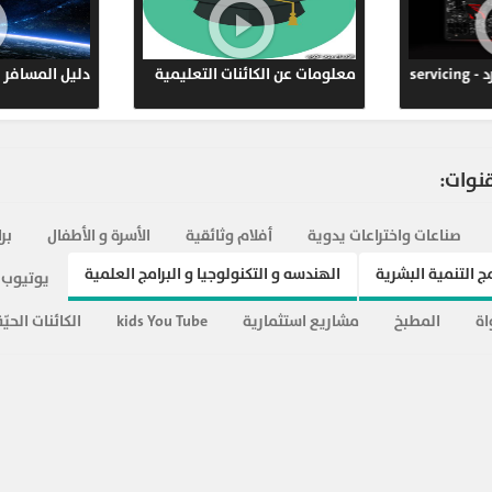
ypt.com
 الفيسبوك
دورة صيانة الـ مازربورد - servicing
معلوم
567
motherboard
r.Ahmed
ypt.com
قنوات:
645
r.Ahmed
صناعات واختراعات يدوية
أفلام وثائقية
الأسرة و الأطفال
بر
ypt.com
ج التنمية البشرية
الهندسه و التكنولوجيا و البرامج العلمية
يوتيوب 
643
اة
المطبخ
مشاريع استثمارية
kids You Tube
الكائنات الحيّة
r.Ahmed
ypt.com
575
r.Ahmed
ypt.com