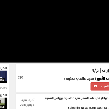
الفيد
ات | ح/٤
720
د الأعور
( مدرب عالمي محترف )
565
لمزيد ..
ypt.com
المزي
واطر في علم النفس في محاضرات وبرامج التنمية
أضيف في:
6 يناير 2018
851
برنامج الجزء الاول مع احمد الاعور Subscribe Now: