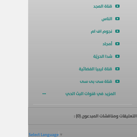
قناة المجد
الناس
نجوم اف ام
أمجاد
شدا الحريّة
قناة ليبيا الفضائية
قناة سى بى سى
المزيد في قنوات البث الحي
التعليقات ومناقشات المبدعون (
0
) :
Select Language
▼