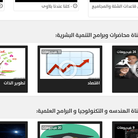
r.Ahmed
بيتك هترتاح نفسيا
- قلل قاعدات الشلة والمجاميع
- كل
ypt.com
الكبيرة
600
اة محاضرات وبرامج التنمية البشرية:
r.Ahmed
ypt.com
31 فيديوهات
24 فيديوهات
525
r.Ahmed
ypt.com
ح
قصص النجاح
اقتصا
613
r.Ahmed
اة الهندسه و التكنولوجيا و البرامج العلمية:
ypt.com
681
14 فيديوهات
9 فيديوهات
r.Ahmed