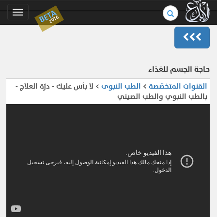
بحث
BETA
Toggle
2016
في
gation
الموسوعة..
حاجة الجسم للغذاء
القنوات المتخصّصة
>
الطب النبوى
> لا بأس عليك - درّة العلاج -
بالطب النبوي والطب الصيني