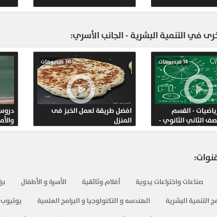
857
ى في التنمية البشرية - الجانب الأسري:
14 فيديوهات
30 فيديوهات
ياضيات - القسم
افضل طريقة لعمل الخبز فى
دروس 
صف الثاني الثانوي -
المنزل
والأم
سي الأول
قنوات:
صناعات واختراعات يدوية
أفلام وثائقية
الأسرة و الأطفال
بر
ج التنمية البشرية
الهندسه و التكنولوجيا و البرامج العلمية
يوتيوب 