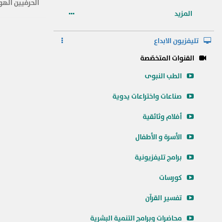
الحرفيين الهو
المزيد
تليفزيون الابداع
القنوات المتخصّصة
الطب النبوى
صناعات واختراعات يدوية
أفلام وثائقية
الأسرة و الأطفال
برامج تليفزيونية
كورسات
تفسير القرآن
محاضرات وبرامج التنمية البشرية