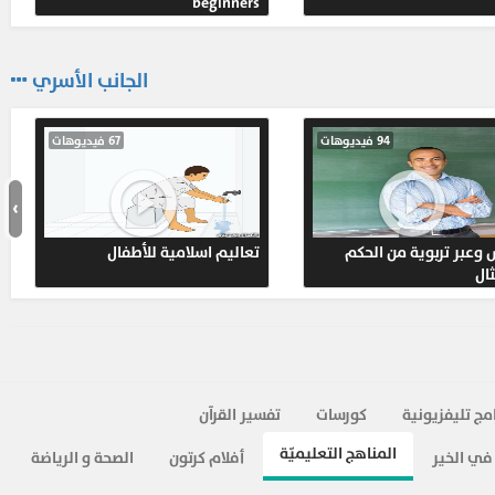
beginners
الإبتدائي في مادة English اللغة الإنجليزية
1-
مراجعات و إختبارات - Revision and Tests
اللغة الإنجليزية - الصف الثالث الإبتدائي - الفصل الدراسي الأول
شرح لدرس Revision and Tests
الجانب الأسري
الصف الثالث الإبتدائي في مادة English اللغة الإنجليزية
94 فيديوهات
67 فيديوهات
›
وعبر تربوية من الحكم
تعاليم اسلامية للأطفال
ثال
امج تليفزيونية
كورسات
تفسير القرآن
المناهج التعليميّة
في الخير
أفلام كرتون
الصحة و الرياضة