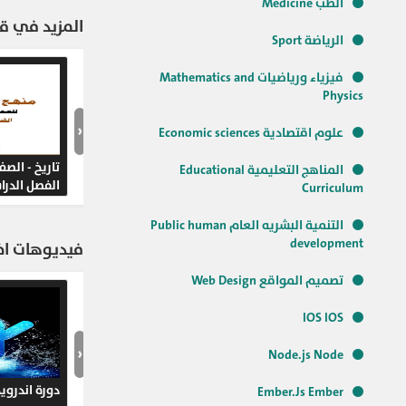
الطب Medicine
ابتدائي الوحدة ال
للصف الثالث الابت
المزيد في قنا
نطق الحروف و كتا
الرياضة Sport
الإنجليزية للصف ا
نطق الإنجليزية ك
فيزياء ورياضيات Mathematics and
بالإنجليزية للأط
Physics
شرح منهج ثالثة ا
‹
اللغة الإنجليزية 
علوم اقتصادية Economic sciences
تعلم اللغة الانجل
تاريخ - الص
المناهج التعليمية Educational
للاطفال افضل طري
الفصل الدرا
Curriculum
الانجليزية للصف ا
الابتدائي كيف تع
التنمية البشريه العام Public human
development
فيديوهات اخر
لتعليم الطفل الل
للأطفال أسهل طري
تصميم المواقع Web Design
اللغة الانجليزية 
سهوله للاطفال ال
IOS IOS
الابتدائى الترم ا
‹
Node.js Node
#اللغة_الإنجليزية
دورة اندرويد droid
Ember.Js Ember
#المرحلة_الإبتدائ