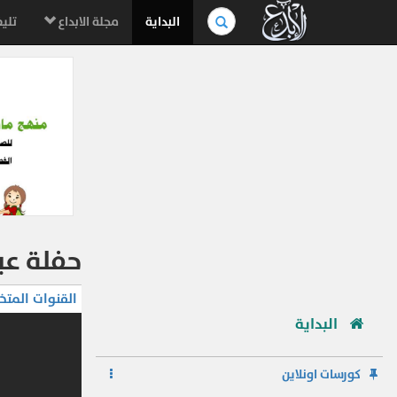
بحث
البداية
مجلة الابداع
تليف
في
الموسوعة..
حفلة عيد الميلاد
القنوات المتخ
البداية
كورسات اونلاين