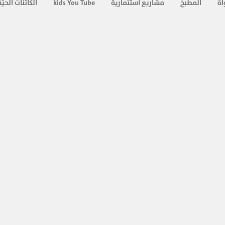
اة
المطبخ
مشاريع استثمارية
kids You Tube
الكائنات الحيّة