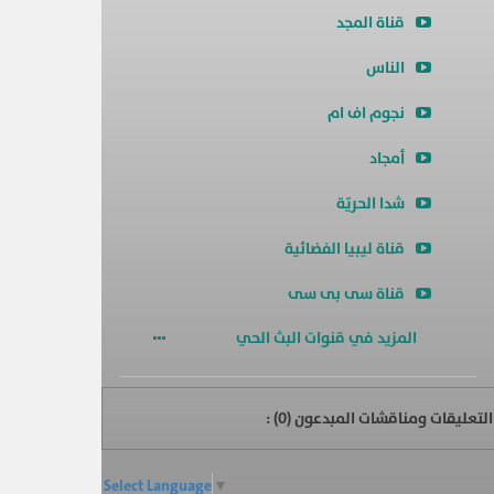
قناة المجد
الناس
نجوم اف ام
أمجاد
شدا الحريّة
قناة ليبيا الفضائية
قناة سى بى سى
المزيد في قنوات البث الحي
التعليقات ومناقشات المبدعون (
0
) :
Select Language
▼