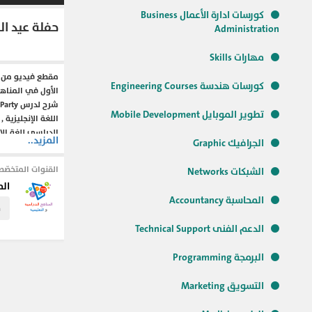
كورسات ادارة الأعمال Business
حفلة عيد الميلاد - party
Administration
مهارات Skills
مقطع فيديو من ال
كورسات هندسة Engineering Courses
الأول في المناهج
تطوير الموبايل Mobile Development
اللغة الإنجليزية ,
الدراسي للغة الإن
المزيد..
الجرافيك Graphic
ثالثة ابتدائي الو
إنجليزية للصف الث
القنوات المتخصّص
الشبكات Networks
الإبتدائي , كيفية
الم
شرح لمادة اللغة ا
المحاسبة Accountancy
لثالثة إبتدائي ,
م
الإنجليزية , هجاء
الدعم الفنى Technical Support
تعلم الإنجليزية 
الإنجليزية , كيف 
البرمجة Programming
منهج اللغة الإنجل
التسويق Marketing
اللغة الإنجليزية 
الدراسي للغة الإن