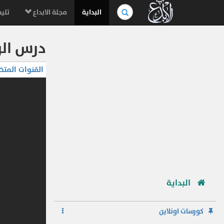
بحث
البداية
مجلة الابداع
تليف
في
الموسوعة..
درس الرقم عشرة
القنوات المتخ
البداية
كورسات اونلاين