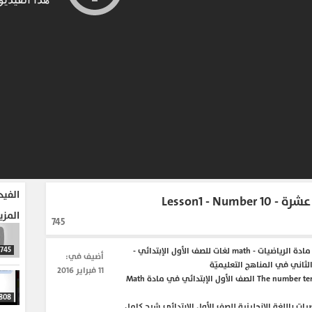
الفيد
Lesson1 - Numb
المزي
745
745
مقطع فيديو من مادة الرياضيات - math لغات للصف الأول الإبتدائي -
أضيف في:
ثاني في المناهج التعليميّة
11 فبراير 2016
شرح لدرس (The number ten (10 الصف الأول الإبتدائي في مادة Math
808
يات باللغة الإنجليزية للصف الأول الإبتدائي شرح كامل