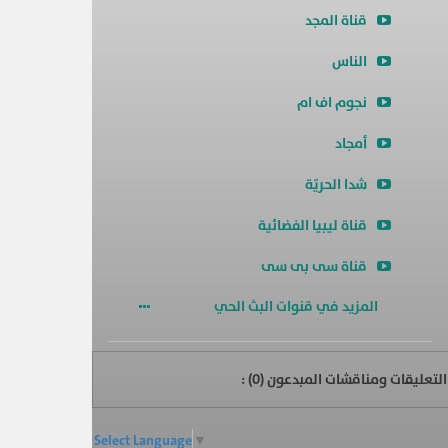
قناة المجد
الناس
نجوم اف ام
أمجاد
شدا الحريّة
قناة ليبيا الفضائية
قناة سى بى سى
المزيد في قنوات البث الحي
التعليقات ومناقشات المبدعون (
0
) :
Select Language
▼