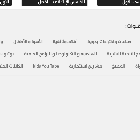
سي الأول
الخامس الإبتدائي - الفصل
الأول
791
الدراسي الثاني
الأول
636
قنوات:
صناعات واختراعات يدوية
أفلام وثائقية
الأسرة و الأطفال
بر
840
ج التنمية البشرية
الهندسه و التكنولوجيا و البرامج العلمية
يوتيوب 
اة
المطبخ
مشاريع استثمارية
kids You Tube
الكائنات الحيّة