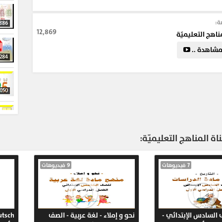
لإبتدائي في الـ math .
شرح لدرس (The number ten (10 الصف الأول الإبتدائي في مادة Math
ة:
886
12,869
ناهج التعليميّة
شاهدة ..
ت
#مادة_الرياضيات
#الصف_الأول_الإبتدائي
#math
,284
_الثاني_.
,050
683
ة المناهج التعليميّة:
904
7 فيديوهات
9 فيديوهات
756
ف السادس الإبتدائي -
نحو و إملاء - لغة عربية - الصف