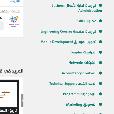
المزيد..
لجميع دروس المنهج ا
كورسات ادارة الأعمال Business
Administration
القنوات المتخصّص
الرياضيات لغات
الم
مهارات Skills
م
#منهج_الرياضيا
كورسات هندسة Engineering Courses
#الفصل_الدراسي
تطوير الموبايل Mobile Development
الجرافيك Graphic
الشبكات Networks
المزيد في قنا
المحاسبة Accountancy
الدعم الفنى Technical Support
البرمجة Programming
‹
التسويق Marketing
تاريخ - الص