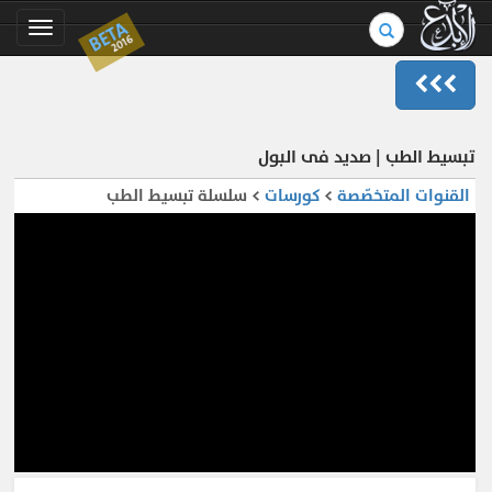
بحث
BETA
Toggle
2016
في
gation
الموسوعة..
تبسيط الطب | صديد فى البول
القنوات المتخصّصة
>
كورسات
> سلسلة تبسيط الطب