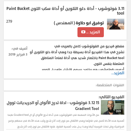
3.11 فوتوشوب - أداة دلو التلوين أو أداة سكب اللون Paint Bucket
tool
279
توفيق ابو حلاوة
( المهندس )
المزيد ..
مقطع فيديو من الفوتوشوب كامل بالعربى في
أضيف في:
نشرح في هذا الفيديو أداة بسيطة جدا وهي أداة دلو التلوين أو
3 فبراير 2019
Paint Bucket tool باختصار شديد هي أداة لملئ المناطق
المتصلة بنفس اللون.
أدوبي فوتوشوب هو برنامج رسوم لإنشاء وتعديل الصور
المزيد..
النقطية أنتجته شركة أدوبي يعتبر أشهر البرامج لتحرير
الرسوميات وتعديل التصوير الرقمي. وهو المنتج الأكثر مبيعاً
القنوات المتخصّصة:
في هذا المجال الآن، قام بتطويره الشقيقان توماس نول وجون
نول عام 1987، وأصدرت النسخة الأولى، في فبراير 1990،
الفيديو التالي:
والنسخة الثانية عشر منه صدرت في 30 يونيو 2010.
15
3.12 فوتوشوب - اداة تدرج الألوان أو الجريديانت توول
Gradient Tool
269
من الأدوات المهمة في الفوتوشوب هي أداة تدرج الألوان أو ال Gradient tool طبعا
أهمية هذه الأداة تكمن في فكرتها وهي الاتنقال من لون إلى آخر بتدرج وتجد هذه الأداة في معظم برامج
الجرافيك وكل لغات البرمجة أيضا وهذا يدل على أهمية الفكرة. فكرة الانتقال من لون إلى آخر بتدرج