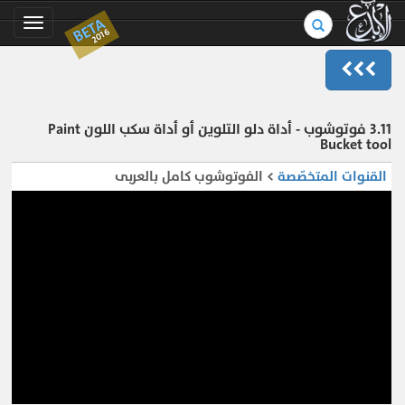
بحث
BETA
Toggle
2016
في
gation
الموسوعة..
3.11 فوتوشوب - أداة دلو التلوين أو أداة سكب اللون Paint
Bucket tool
القنوات المتخصّصة
> الفوتوشوب كامل بالعربى