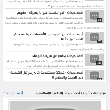
أحمد ديدات
الشيخ ديدات من أخر محاضراته فى أستراليا قبل مرضه ,, يحدثنا عن بعض
تعاليم الكتاب المقدس و يسأل ,, مين فينا المسيحى الحق ؟؟
أحمد ديدات - ضع لنفسك عنوانا يميزك - مترجم
أحمد ديدات
المحاضرة من ترجمه أخونا على عواد , فجزاه الله خيرا يتحدث فيها الشيخ
713
عن أهميه الكوفية واللحية , ثم يتحدث عن الأزهر وزيارته للأزهر وحضوره لمؤتمر الدعاة
الذى لم يكن ينقصه الا الحديث عن الدعوة
أحمد ديدات عن السودان و الأنقسامات وكيف يمكن
للمسلمين حلّها
617
أحمد ديدات
الشيخ ديدات يتحدث عن دور المسلمين فى كل بقاع الأرض و كيف
يمكنهم نبذ التفرقة و توحيد الصفوف
أحمد ديدات يدافع عن فريضة الجهاد
أحمد ديدات
مقطع من لقاء الشيخ ديدات على قناة BBC البريطانية و يرد على إدعاء
780
أحد الضيوف الملحدين على الإسلام و إدعائه أن الإسلام إرهاب.
أحمد ديدات - عُملات مستخدمة فى إسرائيل القديمة -
دين المحبة والسلام !!
615
أحمد ديدات
أحمد ديدات - نساء الحكام هن سبب إنحطاط الأمة
فيديوهات أخرى لـ أحمد ديدات (الداعية الإسلامي)
أحمد ديدات
أحمد ديدات
645
جارى ميلر - إثبات أن كل طفل يولد يكون مسلما
أحمد ديدات