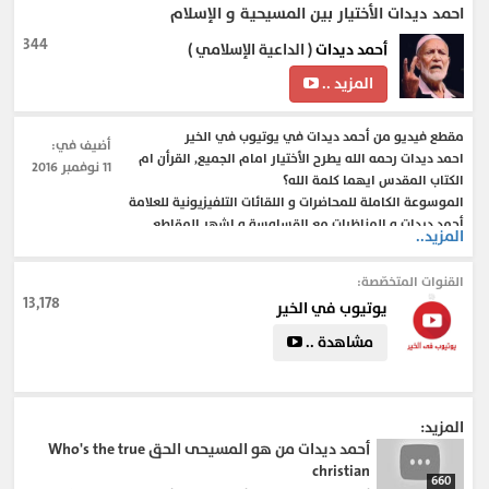
احمد ديدات الأختيار بين المسيحية و الإسلام
344
أحمد ديدات
( الداعية الإسلامي )
المزيد ..
مقطع فيديو من أحمد ديدات في يوتيوب في الخير
أضيف في:
احمد ديدات رحمه الله يطرح الأختيار امام الجميع, القرأن ام
11 نوفمبر 2016
الكتاب المقدس ايهما كلمة الله؟
الموسوعة الكاملة للمحاضرات و اللقائات التلفيزيونية للعلامة
أحمد ديدات و المناظرات مع القساوسة و اشهر المقاطع
المزيد..
للشيخ احمد ديدات الموسوعة الكاملة
القنوات المتخصّصة:
13,178
يوتيوب في الخير
#الجانب_الشخصي
#personality
#مجلة_الثقافة_و_تنمية_الفرد
#يوتيوب_في_الخير
مشاهدة ..
#الدين_الاسلامى
#Islamic
#التنمية_الإيمانية
#iman
#مجلة_الإيمان
#5eer
#Sheikh_Ahmed_Deedat
#التنمية_البشرية_في_الإسلام
#احمد_ديدات
#أحمد_ديدات
المزيد:
أحمد ديدات من هو المسيحى الحق Who's the true
christian
660