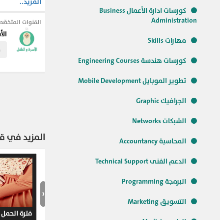
المزيد..
كورسات ادارة الأعمال Business
Administration
القنوات المتخصّص
#تنمية_بشرية
#Family
الأ
#الأسرة_و_رعاية
مهارات Skills
#التنمية_البشري
م
#الجانب_الأسري
كورسات هندسة Engineering Courses
#الأسرة
#الحياة_
تطوير الموبايل Mobile Development
الجرافيك Graphic
الشبكات Networks
المزيد في قن
المحاسبة Accountancy
الدعم الفنى Technical Support
البرمجة Programming
‹
التسويق Marketing
فترة الحمل 