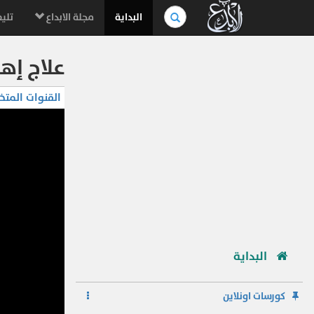
بحث
البداية
مجلة الابداع
تليف
في
الموسوعة..
علاج إهم
القنوات المتخ
البداية
كورسات اونلاين