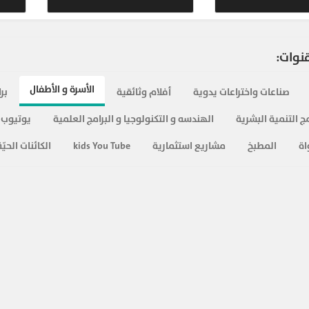
820
قنوات:
627
الأسرة و الأطفال
صناعات واختراعات يدوية
أفلام وثائقية
بر
658
ج التنمية البشرية
الهندسه و التكنولوجيا و البرامج العلمية
يوتيوب 
618
اة
المطبخ
مشاريع استثمارية
kids You Tube
الكائنات الحيّة
690
670
734
662