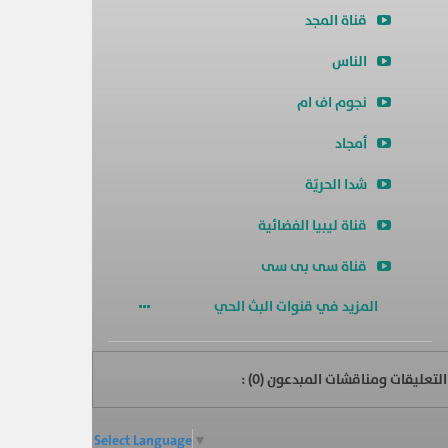
قناة المجد
الناس
نجوم اف ام
أمجاد
شدا الحريّة
قناة ليبيا الفضائية
قناة سى بى سى
المزيد في قنوات البث الحي
التعليقات ومناقشات المبدعون (
0
) :
Select Language
▼