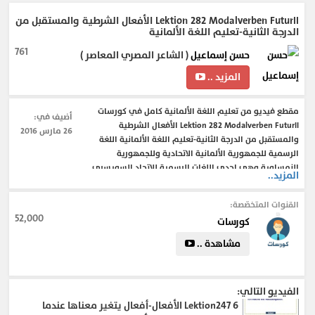
Lektion 282 Modalverben FuturII الأفعال الشرطية والمستقبل من
الدرجة الثانية-تعليم اللغة الألمانية
761
حسن إسماعيل
( الشاعر المصري المعاصر )
المزيد ..
مقطع فيديو من تعليم اللغة الألمانية كامل في كورسات
أضيف في:
Lektion 282 Modalverben FuturII الأفعال الشرطية
26 مارس 2016
والمستقبل من الدرجة الثانية-تعليم اللغة الألمانية اللغة
الرسمية للجمهورية الألمانية الاتحادية وللجمهورية
النمساوية وهي إحدى اللغات الرسمية للاتحاد السويسري.
المزيد..
تنتمي
تعليم اللغة الألمانية بالكامل من البداية حتى النهاية بطريقة
القنوات المتخصّصة:
بسيطة وسهلة وواضحة .
52,000
كورسات
مشاهدة ..
#تعليم_اللغة_الألمانية
#تعلم_اللغة_الالمانية_بالصوت_والصورة
#اللغة_الالمانية_مترجمة_بالعربية
الفيديو التالي:
تعلم_اللغة_الالمانية_للمبتدئين
6
Lektion247 الأفعال-أفعال يتغير معناها عندما
#تعلم_اللغة_الالمانية_اون_لاين