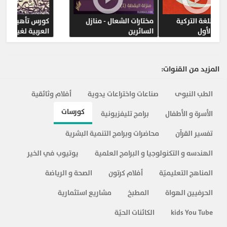
تعلم اللغة الاسبانية-
A1 تعليم اللغة التركية
مستوى مبتدي
المستوى الأول
المزيد من القنوات:
الطب النبوى
صناعات واختراعات يدوية
أفلام وثائقية
كورسات
الأسرة و الأطفال
برامج تليفزيونية
تفسير القرآن
محاضرات وبرامج التنمية البشرية
الهندسه و التكنولوجيا و البرامج العلمية
يوتيوب في الخير
المناهج التعليميّة
أفلام كرتون
الصحة و الرياضة
الحرفيين الهواة
المطبخ
مشاريع استثمارية
kids You Tube
الكائنات الحيّة