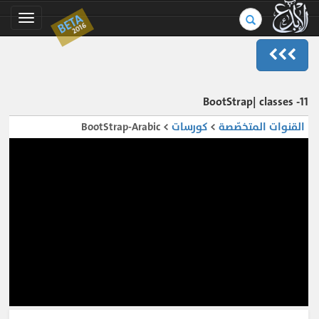
بحث
BETA
Toggle
2016
في
gation
الموسوعة..
11- BootStrap| classes
القنوات المتخصّصة
>
كورسات
> BootStrap-Arabic