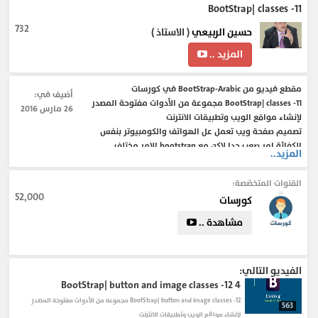
11- BootStrap| classes
732
حسين الربيعي
( الاستاذ )
المزيد ..
مقطع فيديو من BootStrap-Arabic في كورسات
أضيف في:
11- BootStrap| classes مجموعة من الأدوات مفتوحة المصدر
26 مارس 2016
لإنشاء مواقع الويب وتطبيقات الانترنت
تصميم صفحة ويب تعمل عل الهواتف والكومبيوتر بنفس
الكفائة امر صعب جدا لاكن مع bootstrap الامر مختلف
المزيد..
القنوات المتخصّصة:
#bootstrap_arabic_template
#BootStrap_in_Arabic
52,000
كورسات
#bootstrap_arabic_rtl
#arabic_bootstrap_3
#bootstrap_4
#bootstrap_2
#bootstrap_3_tutorial
#bootstrap_3_form
مشاهدة ..
#bootstrap_3_cdn
الفيديو التالي:
12- BootStrap| button and image classes
4
12- BootStrap| button and image classes مجموعة من الأدوات مفتوحة المصدر
563
لإنشاء مواقع الويب وتطبيقات الانترنت