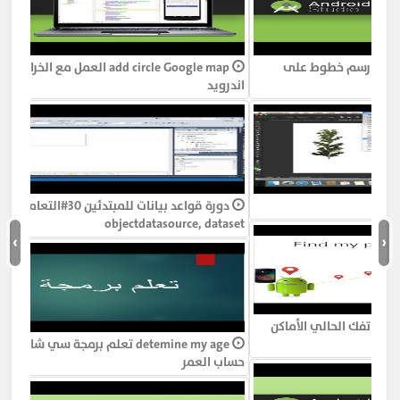
7-
14- BootStrap| Validation states التحقق من صحة
BootStrap-Arabic
14- BootStrap| Validation states التحقق من صحة مجموعة من
668
الأدوات مفتوحة المصدر لإنشاء مواقع الويب وتطبيقات الانترنت
google map draw polyline , polygon رسم خطوط على
8-
2–BooStrap| install BootStrap تنصيب بيئة العمل
الخريطة | android 71 دورة اندرويد
BootStrap-Arabic
2–BooStrap| install BootStrap تنصيب بيئة العمل مجموعة من
602
الأدوات مفتوحة المصدر لإنشاء مواقع الويب وتطبيقات الانترنت
9-
15- BootStrap| DropDown menu قوائم منسدلة
BootStrap-Arabic
15- BootStrap| DropDown menu قوائم منسدلة مجموعة من
651
الأدوات مفتوحة المصدر لإنشاء مواقع الويب وتطبيقات الانترنت
10-
3-BooStrap| container الحاوية في
40-Adobe PhotoShop CC| Trees sizes
BootStrap-Arabic
3-BooStrap| container الحاوية في مجموعة من الأدوات مفتوحة
›
‹
559
المصدر لإنشاء مواقع الويب وتطبيقات الانترنت
11-
16- BootStrap| Tabs التبويبات
BootStrap-Arabic
16- BootStrap| Tabs التبويبات مجموعة من الأدوات مفتوحة
691
المصدر لإنشاء مواقع الويب وتطبيقات الانترنت
12-
4- BootStrap| Rows الصفوف
find my phone تطبيق معرفة مكان هاتفك الحالي الأماكن
التي زرتها | android دورة اندرويد 35
BootStrap-Arabic
4- BootStrap| Rows الصفوف مجموعة من الأدوات مفتوحة المصدر
625
لإنشاء مواقع الويب وتطبيقات الانترنت
13-
17- BootStrap| nvabar القوائم الافقية