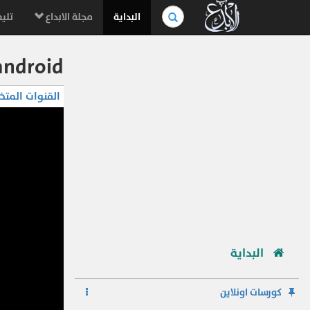
بحث
البداية
مجلة الابداع
تليف
في
الموسوعة..
side menu android القائ
القنوات المتخ
البداية
كورسات اونلاين