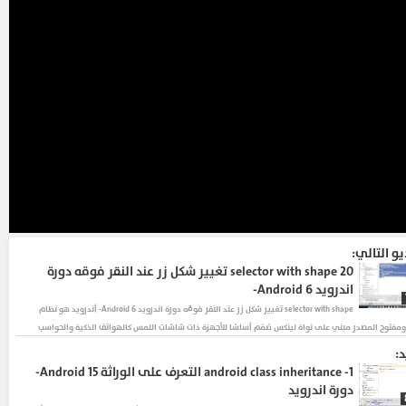
يو التالي:
20
selector with shape تغيير شكل زر عند النقر فوقه دورة
اندرويد Android 6-
selector with shape تغيير شكل زر عند النقر فوقه دورة اندرويد Android 6- أندرويد هو نظام
مفتوح المصدر مبني على نواة لينكس صُمّم أساسًا للأجهزة ذات شاشات اللمس كالهواتف الذكية والحواسب
د:
1-
android class inheritance التعرف على الوراثة Android 15-
دورة اندرويد