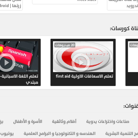
والحوا
زرتها | android دورة اندرو
812
ناة كورسات:
16- أ
الذكية 
80 فيديوهات
20 فيديوهات
799
والحوا
الروسية
تعلم الاسعافات الاولية first aid
تعلم 
842
مبتد
نظام مج
قنوات:
994
أندرويد
صناعات واختراعات يدوية
أفلام وثائقية
الأسرة و الأطفال
بر
الذكية 
ج التنمية البشرية
الهندسه و التكنولوجيا و البرامج العلمية
يوتيوب 