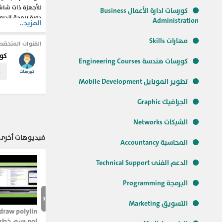
للأجهزة ذات شاش
كورسات ادارة الأعمال Business
Administration
المزيد..
تطبيقات الاندرو
لبدء هذه الدورة 
مهارات Skills
القنوات المتخصّص
كو
كورسات هندسة Engineering Courses
#دورة_برمجة_اند
م
#دورة_اندرويد_لل
تطوير الموبايل Mobile Development
#برمجة_تطبيقات_
#برمجة_الاندرو
الجرافيك Graphic
#كورس_برمجة_ان
الشبكات Networks
فيديوهات أخرى ل
المحاسبة Accountancy
الدعم الفنى Technical Support
البرمجة Programming
‹
التسويق Marketing
olyline ,
ygon