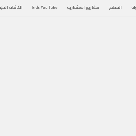
788
اة
المطبخ
مشاريع استثمارية
kids You Tube
الكائنات الحيّة
e
كالهوات
752
والحوا
948
والحوا
929
هو نظام
والحوا
709
الذكية 