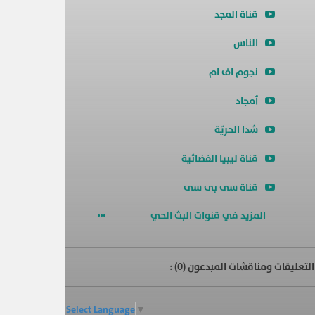
قناة المجد
الناس
نجوم اف ام
أمجاد
شدا الحريّة
قناة ليبيا الفضائية
قناة سى بى سى
المزيد في قنوات البث الحي
التعليقات ومناقشات المبدعون (
0
) :
Select Language
▼