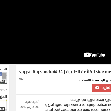
الفيد
| android 54 دورة اندرويد
782
ين الربيعي
( الاستاذ )
780
لمزيد ..
مجاني و
المزي
ورة برمجة اندرويد في كورسات
أضيف في:
side menu android القائمة الجانبية | android 54 دورة اندرويد أندرويد
26 مارس 2016
808
مفتوح المصدر مبني على نواة لينكس صُمّم أساسًا