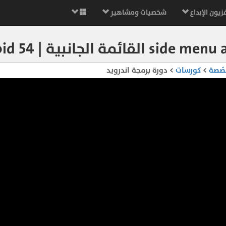
زيون الإبداع
شخصيات ومشاهير
مة الجانبية | android 54 دورة اندرويد
صّصة
>
كورسات
> دورة برمجة اندرويد