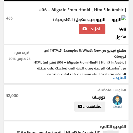
[ Html5 In Arabic ] #06 – Migrate From Html4
435
الزيرو ويب سكول
( الاكاديمية )
المزيد ..
مقطع فيديو من HTML5: Examples & What’s New? في
أضيف في:
كورسات
26 مارس 2016
[ Html5 In Arabic ] #06 – Migrate From Html4 تعتبر لغة HTML
من أساسيات البرمجة وهي اللغة التي تساعدك على هيكلة
الموقع من ناحية البناء وتستخدم في إنشاء وتصميم
المزيد..
تعرف على المميزات والعناصر و الخواص الجديدة في الإصدار
الخامس من اللغة
القنوات المتخصّصة:
52,000
كورسات
#css3_new_features
#html5_tags_list
#html5_new_features
مشاهدة ..
#html5_semantic_elements
#html5_tags_with_examples
#html5_tags_pdf
#what_are_the_main_features_of_html
#features_of_html_language
الفيديو التالي:
[ Html5 In Arabic ] #19 – Form Input – Email,
31