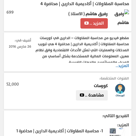
محاسبة المقاولات | أكاديمية الدارين | محاضرة 4
699
رفيق هاشم
( الاستاذ )
المزيد ..
مقطع فيديو من محاسبة المقاولات – الدارين في كورسات
أضيف في:
محاسبة المقاولات | أكاديمية الدارين | محاضرة 4 هي تبويب
26 مارس 2016
المدخلات والعمليات التي تمثل الأحداث الاقتصادية وفق نظام
معين، المعلومات المالية المستخدمة بشكل أساسي من
المدراء والمستثمرين والجهات الضريبية
المزيد..
تعرف على محاسبة المقاولات وقوانينها ومبادئها .
القنوات المتخصّصة:
52,000
كورسات
#محاسبة_المقاولات
#شرح_محاسبة_المقاولات
#قيود_محاسبة_المقاولات
#محاسبة_مقاولات
مشاهدة ..
#محاسبة_شركات_المقاولات
#برنامج_محاسبة_المقاولات
#محاسبة_المقاولات_من_الصفر_حتى_الاحتراف
الفيديو التالي:
المزيد:
1-
محاسبة المقاولات | أكاديمية الدارين | محاضرة 1