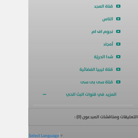
قناة المجد
الناس
نجوم اف ام
أمجاد
شدا الحريّة
قناة ليبيا الفضائية
قناة سى بى سى
المزيد في قنوات البث الحي
التعليقات ومناقشات المبدعون (
0
) :
Select Language
▼