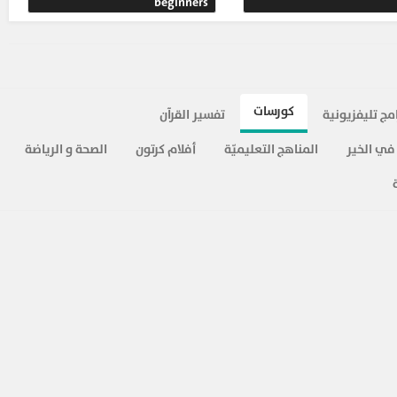
beginners
كورسات
امج تليفزيونية
تفسير القرآن
في الخير
المناهج التعليميّة
أفلام كرتون
الصحة و الرياضة