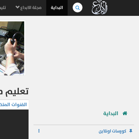
بحث
البداية
مجلة الابداع
تليف
في
الموسوعة..
تعليم ص
القنوات المتخ
البداية
كورسات اونلاين