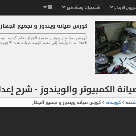
زيون الإبداع
شخصيات ومشاهير
كورس صيانة ويندوز و تجميع الجهاز
downloads وأيضاً إلى تعلم كيفية صيانة هذه الأجهزة, الصيانة والهاردوير ,أساسيات ويندوز فى دبلومة التجميع والصيانة .
يانة الكمبيوتر والويندوز - شرح إعد
صّصة
>
كورسات
> كورس صيانة ويندوز و تجميع الجهاز