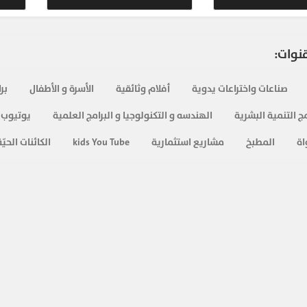
قنوات:
صناعات واختراعات يدوية
أفلام وثائقية
الأسرة و الأطفال
بر
ج التنمية البشرية
الهندسه و التكنولوجيا و البرامج العلمية
يوتيوب 
اة
المطبخ
مشاريع استثمارية
kids You Tube
الكائنات الحيّة