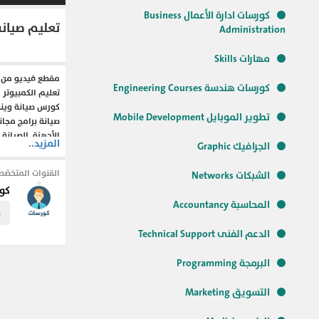
كورسات ادارة الأعمال Business
تعليم صيانة
Administration
مهارات Skills
مقطع فيديو من ك
كورسات هندسة Engineering Courses
تعليم الكمبيوتر
تطوير الموبايل Mobile Development
الأجهزة, الصيانة
المزيد..
الجرافيك Graphic
القنوات المتخصّص
الشبكات Networks
#كورسات_اونلاي
كو
chnical_Support
المحاسبة Accountancy
enanceHardware
م
#صيانة_الكمبيوت
الدعم الفنى Technical Support
#صيانة_الكمبيوت
#اعدادات_البيوس
البرمجة Programming
#تعليم_صيانة_ا
#كورس_صيانة_كم
التسويق Marketing
fessional_jobs
#http://www.elebda3.com/video759
#courses
#المهن