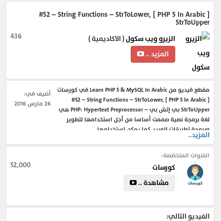
[ PHP 5 In Arabic ] #52 – String Functions – StrToLower,
StrToUpper
436
الزيرو ويب سكول
( الاكاديمية )
المزيد ..
مقطع فيديو من Learn PHP 5 & MySQL In Arabic في كورسات
أضيف في:
[ PHP 5 In Arabic ] #52 – String Functions – StrToLower,
26 مارس 2016
StrToUpper بي إتش بي – PHP: Hypertext Preprocessor هي
لغة برمجة نصية صممت أساسا من أجل استخدامها لتطوير
وبرمجة تطبيقات الويب. كما يمكن استخدامها
المزيد..
Learn PHP 5 & MySQL From Scratch In Arabic
القنوات المتخصّصة:
52,000
كورسات
#ubuntu_php5_mysql
#PHP_5_and_MySQL_In_Arabic
#php5_mysql_connect
#php5_mysql_tutorial
مشاهدة ..
#php5_and_mysql_bible
#authentification_php5_mysql
#MySQL_In_Arabic
#arabic_mysql_character_set
#php_mysql_arabic_encoding
الفيديو التالي:
#insert_arabic_in_mysql_php