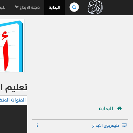
بحث
البداية
مجلة الابداع
تليف
في
الموسوعة..
تعليم ا
القنوات المتخ
البداية
تليفزيون الابداع