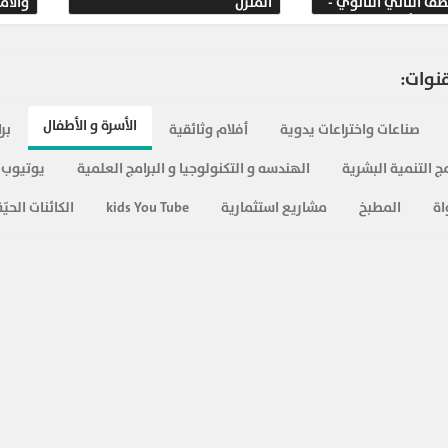
صف الثاني الثانوي -
المنزل
والأم
558
سي الأول
997
قنوات:
500
الأسرة و الأطفال
صناعات واختراعات يدوية
أفلام وثائقية
بر
ج التنمية البشرية
الهندسه و التكنولوجيا و البرامج العلمية
يوتيوب 
415
اة
المطبخ
مشاريع استثمارية
kids You Tube
الكائنات الحيّة
459
400