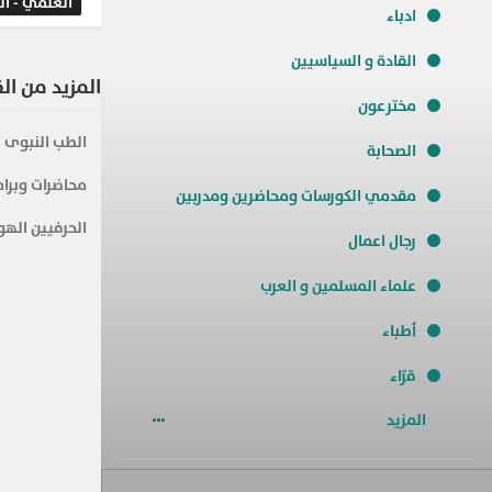
العلمي - ال
ادباء
الفصل الدرا
القادة و السياسيين
المزيد من ال
مخترعون
الطب النبوى
الصحابة
محاضرات وبرام
مقدمي الكورسات ومحاضرين ومدربين
الحرفيين الهو
رجال اعمال
علماء المسلمين و العرب
أطباء
قرّاء
المزيد