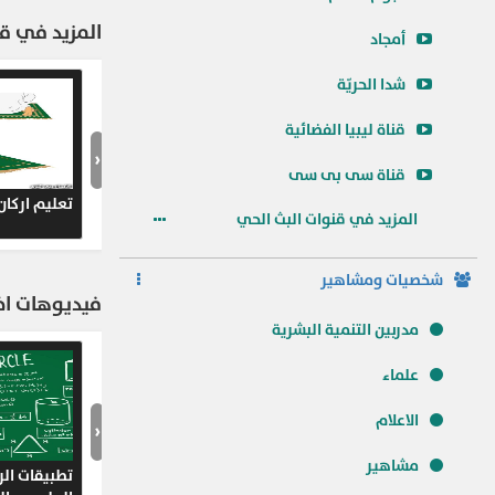
المزيد في قن
أمجاد
شدا الحريّة
قناة ليبيا الفضائية
‹
قناة سى بى سى
تعليم اركان
المزيد في قنوات البث الحي
شخصيات ومشاهير
فيديوهات اخر
مدربين التنمية البشرية
علماء
الاعلام
‹
مشاهير
تطبيقات الر