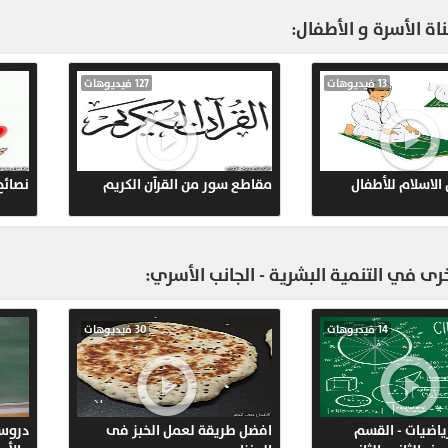
اة الأسرة و الأطفال:
565
13 فيديوهات
127 فيديوهات
488
456
 الاسلام للأطفال
مقاطع سور من القرآن الكريم
نصائح
438
ى في التنمية البشرية - الجانب الأسري:
463
14 فيديوهات
30 فيديوهات
424
437
ياضيات - القسم
افضل طريقة لعمل الخبز فى
دروس 