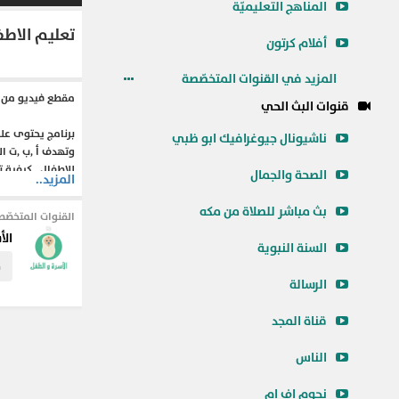
المناهج التعليميّة
تعليم الاطف
أفلام كرتون
المزيد في القنوات المتخصّصة
مقطع فيديو من تع
قنوات البث الحي
ناشيونال جيوغرافيك ابو ظبي
وتهدف أ ,ب ,ت الى
للاطفال , كيفية 
الصحة والجمال
المزيد..
تعليم الحروف للا
لتعليم الاطفال ا
بث مباشر للصلاة من مكه
القنوات المتخصّص
الأ
السنة النبوية
م
الرسالة
قناة المجد
الناس
نجوم اف ام