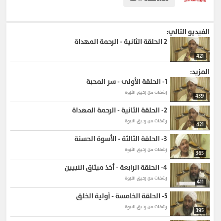
#التنمية_الإيمانية
#iman
#مجلة_الإيمان
#الدين_الاسلامى
#Islamic
#5eer
#الجانب_الاجتماعي
#Socially
#مجلة_الأهل_و_المجتمع
#التنمية_البشرية_في_الإسلام
#سر
الفيديو التالي:
#حب
#محمد
2
الحلقة الثانية - الرحمة المهداة
421
المزيد:
1-
الحلقة الأولى - سر المحبة
رشفات من رحيق النبوة
439
2-
الحلقة الثانية - الرحمة المهداة
رشفات من رحيق النبوة
421
3-
الحلقة الثالثة - الأسوة الحسنة
رشفات من رحيق النبوة
365
4-
الحلقة الرابعة - أخذ ميثاق النبيين
رشفات من رحيق النبوة
411
5-
الحلقة الخامسة - أولية الخلق
رشفات من رحيق النبوة
395