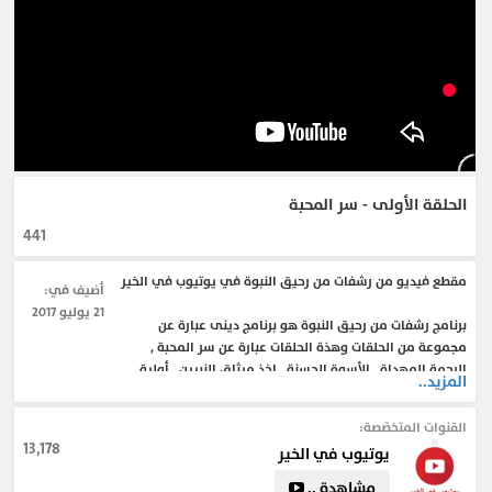
الحلقة الأولى - سر المحبة
441
مقطع فيديو من رشفات من رحيق النبوة في يوتيوب في الخير
أضيف في:
21 يوليو 2017
برنامج رشفات من رحيق النبوة هو برنامج دينى عبارة عن
مجموعة من الحلقات وهذة الحلقات عبارة عن سر المحبة ,
الرحمة المهداة , الأسوة الحسنة , اخذ ميثاق النبيين , أولية
المزيد..
الخلق , سيدنا عيسى يؤمن برسالة سيدنا محمد (ص) , خاصية
الشفاعة والمقام المحمود , ملاد النبى (ص) , طفولته وصباه ,
القنوات المتخصّصة:
وشبابه وزواجه من خديجة راضية الله عنها
13,178
يوتيوب في الخير
مشاهدة ..