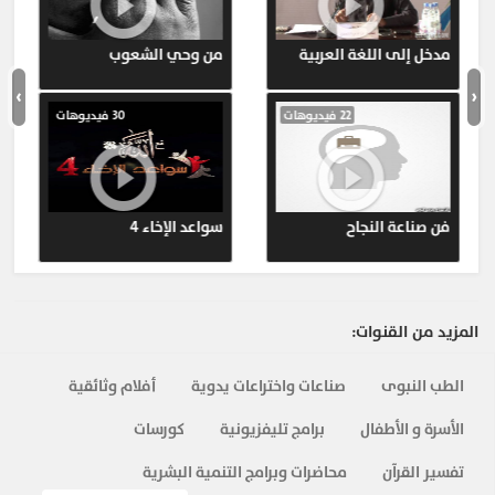
مدخل إلى اللغة العربية
من وحي الشعوب
›
‹
22 فيديوهات
30 فيديوهات
فن صناعة النجاح
سواعد الإخاء 4
المزيد من القنوات:
الطب النبوى
صناعات واختراعات يدوية
أفلام وثائقية
الأسرة و الأطفال
برامج تليفزيونية
كورسات
تفسير القرآن
محاضرات وبرامج التنمية البشرية