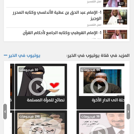
اهل التفسير
827
1-
الإمام عبد الحق بن عطية الأندلسي وكتابه المحرر
الوجيز
638
اهل التفسير
1-
الإمام القرطبي وكتابه الجامع لأحكام القرآن
اهل التفسير
938
1-
الإمام إسماعيل بن عمر بن كثير وكتابه تفسير القرآن
المزيد في قناة يوتيوب في الخير:
يوتيوب في الخير
العظيم
610
اهل التفسير
1-
66 فيديوهات
30 فيديوهات
الإمام عبد الرحمن بن الجوزي و كتابه زاد المسير
اهل التفسير
738
1-
الإمام جار الله الزمخشري و تفسيره الكشاف
اهل التفسير
933
رحلة الى الدار الآخرة
نصائح للمرأة المسلمة
1-
الإمام أبي حيان الأندلسي وتفسيره البحر المحيط
›
‹
اهل التفسير
598
36 فيديوهات
298 فيديوهات
1-
الإمام البغوي وتفسيره معالم التنزيل
اهل التفسير
1,000