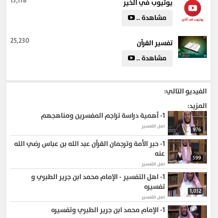
13,178
يوتيوب في الخير
#يوتيوب_في_الخير
#الدين_الاسلامى
#Islamic
#التنمية_الإيمانية
#iman
#مجلة_الإيمان
#5eer
#قناة_المجد
مشاهدة ..
#almajdchannels
#التنمية_البشرية_في_الإسلام
#سر
#فن
#كتب
25,230
تفسير القرآن
مشاهدة ..
الفيديو التالي:
المزيد:
1-
أهمية دراسة تراجم المفسرين ومناهجهم
اهل التفسير
976
1-
حبر الأمة وترجمان القرآن عبد الله بن عباس رضي الله
عنه
599
اهل التفسير
1-
اهل التفسير - الإمام محمد ابن جرير الطبري و
تفسيره
1,032
اهل التفسير
1-
الإمام محمد ابن جرير الطبري وتفسيره