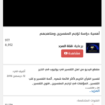
أهمية دراسة تراجم المفسرين ومناهجهم
977
8,952
برعاية:
قناة المجد
مشاهدة
مقطع فيديو من اهل التفسير في يوتيوب في الخير
أضيف في:
12 ديسمبر 2016
تفسير القراّن الكريم لأكثر الائمة شهره , أئمـة التفسير و كتب
التفسير , المؤلفات في تراجم المفسرين , فنون التفسير ,
كتب التفسير .
المزيد..
القنوات المتخصّصة:
#تفسير_القرآن
#عظماء_المفسيرين
#كتب_التفسير