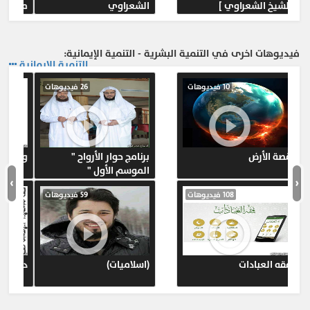
1-
الإمام محمد الأمين الشنقيطي رحمه الله وتفسيره
الشيخ الشعراوي ]
الشعراوي
أضواء البيان
804
اهل التفسير
1-
الشيخ عبد الرحمن بن ناصر السعدي وتفسيره تيسير
فيديوهات اخرى في التنمية البشرية - التنمية الإيمانية:
التنمية الإيمانية
الكريم الرحمن
774
اهل التفسير
10 فيديوهات
26 فيديوهات
المزيد ...
قصة الأرض
برنامج حوار الأرواح "
الموسم الأول "
›
‹
108 فيديوهات
59 فيديوهات
فقه العبادات
(اسلاميات)