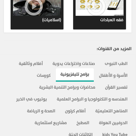
فقه العبادات
(اسلاميات)
المزيد من القنوات:
الطب النبوى
صناعات واختراعات يدوية
أفلام وثائقية
برامج تليفزيونية
الأسرة و الأطفال
كورسات
تفسير القرآن
محاضرات وبرامج التنمية البشرية
الهندسه و التكنولوجيا و البرامج العلمية
يوتيوب في الخير
المناهج التعليميّة
أفلام كرتون
الصحة و الرياضة
الحرفيين الهواة
المطبخ
مشاريع استثمارية
kids You Tube
الكائنات الحيّة