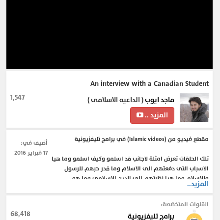
An interview with a Canadian Student
1,547
ماجد ايوب
( الداعيه الاسلامى )
المزيد ..
مقطع فيديو من (Islamic videos) في برامج تليفزيونية
أضيف في:
17 فبراير 2016
تلك الحلقات تعرض امثلة لاجانب قد اسلمو وكيف اسلمو وما هيا
الاسباب التى دفعتهم الى الاسلام وما قدر حبهم للرسول
وللاسلام وما هيا نظرتهم الى الدين الاسلامى وما هو
المزيد..
الاسلوب الذى يجعلهم مستمرين فى الاسلام حتى الان وما
ردهم على ما حدث لرسول الله صل الله عليه وسلم من اهانه
القنوات المتخصّصة:
68,418
برامج تليفزيونية