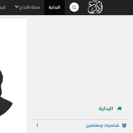
بحث
البداية
مجلة الابداع
تليف
في
الموسوعة..
البداية
شخصيات ومشاهير