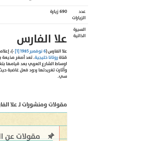
عدد
690 زيارة
الزيارات
السيرة
علا الفارس
الذاتية
علا الفارس
(
6 نوفمبر
1985
[1]
-)، إعلا
قناة
روتانا خليجية
. تعد أصغر مذيعة ب
اوساط الشارع العربي بعد قيامها بتغ
وأثارت تغريدتها ردود فعل غاضبة حي
سي.
مقولات ومنشورات لـ علا الفا
مقولات عن ال