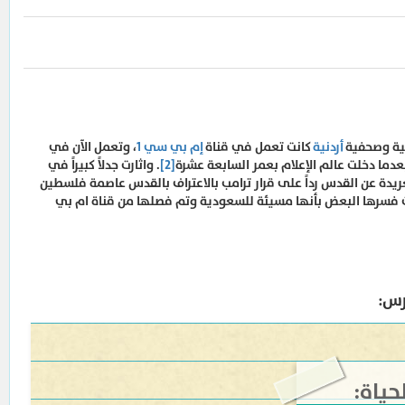
مية وصحفية
أردنية
كانت تعمل في قناة
إم بي سي 1
، وتعمل الآن في
عدما دخلت عالم الإعلام بعمر السابعة عشرة
[2]
. واثارت جدلاً كبيراً في
ريدة عن القدس رداً على قرار ترامب بالاعتراف بالقدس عاصمة فلسطين
ث فسرها البعض بأنها مسيئة للسعودية وتم فصلها من قناة ام بي
رس:
حياة: