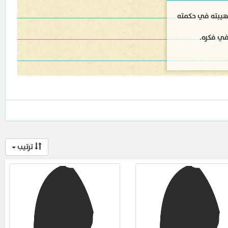
وهيبته في حكمته
في فكره.
ترتيب