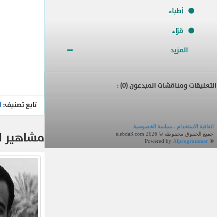
أطباء
قرّاء
المزيد
التعليقات ومناقشات المبدعون (
0
) :
تابع تصنيف:
ا
اتفاقية الاستخدام
-
سياسة الخصوصية
مشاهير ال
جميع الحقوق محفوظة © elebda3.com 2026
Powered by
Alprogrammer
®