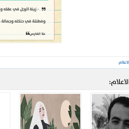
- زينة الرجل في عقله 
وفطنتهُ في حنكته وجمالهُ 
علا الفارس
لاعلام
اعلام: