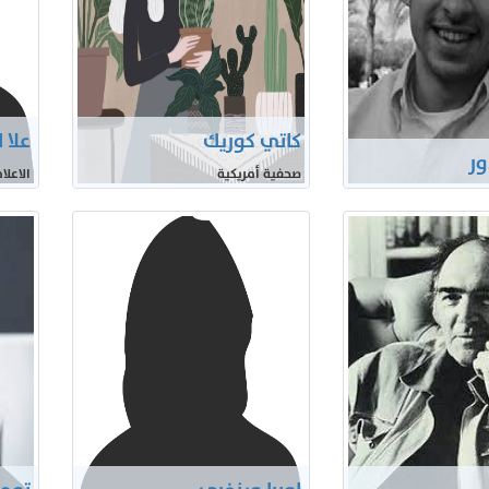
كاتي كوريك
علا 
ور
صحفية أمريكية
الاعلا