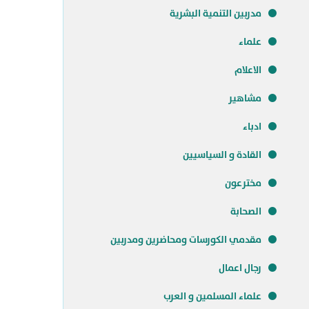
مدربين التنمية البشرية
علماء
الاعلام
مشاهير
ادباء
القادة و السياسيين
مخترعون
الصحابة
مقدمي الكورسات ومحاضرين ومدربين
رجال اعمال
علماء المسلمين و العرب