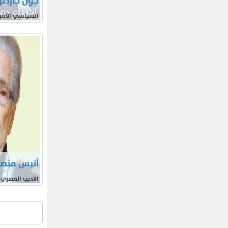
جون جاردنر
السياسي الامر
أنيس منصو
الاديب المصري