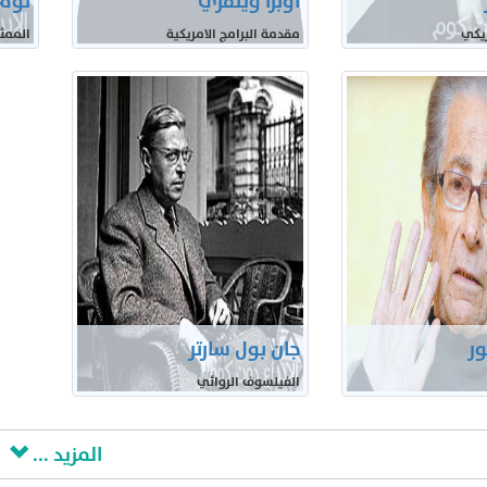
اوبرا وينفري
توم
يكي
مقدمة البرامج الامريكية
الممث
ر
جان بول سارتر
الفيلسوف الروائي
المزيد ...