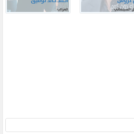
 كروس
احمد خالد توفيق
ل السينمائي
العرااب