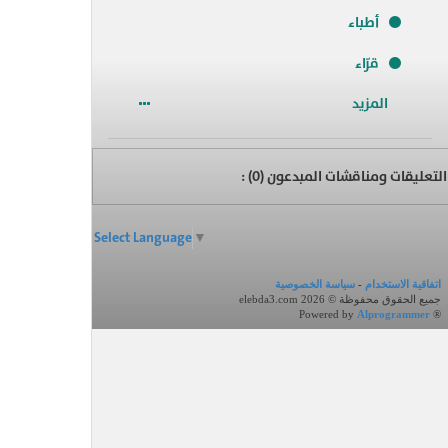
أطباء
قرّاء
المزيد
التعليقات ومناقشات المبدعون (
0
) :
Select Language
▼
اتفاقية الاستخدام
-
سياسة الخصوصية
جميع الحقوق محفوظة © elebda3.com 2026
Powered by
Alprogrammer
®