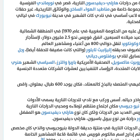
ة من دراجات
هارلي-ديفيدسون
النارية، قصر في
نورماندي
الفرنسية
مجموعة خاصة من
مناطيد الهواء الساخن
والوثائق التاريخية، غير حفلات
ونه لاعب أساسي في نادي كات الشهير في مدينة
نيويورك
في ليالي
لمحلية.
إختار فوربس قصر مندوب (والذي حصل عليه من الحكومة المغربية في عام 1970) في المنطقة الشمالية
لاستضافة حفلة عيد ميلاده السبعين. انفق فوربس نحو 2.5 مليون دولار، لإستأجار
وكونكورد
لنقل حوالي 800 من أغنياء ومشاهير العالم
الضيوف صديقته
إليزابيث تايلور
(والتي كانت مضيفة للحفلة أيضا)،
رجل
لسابق لنادي
يوفنتوس
جياني
وبرت ماكسويل
، الصحفية الأمريكية
باربرا والترز
،
السياسي
الشهير
هنري
ايات المتحدة، الرؤساء التنفيذيين لعشرات الشركات متعددة الجنسية
لم تخلو الحفلة بالطبع من الجانب الترفيهي المتصف بالبذخ كالمعتاد، فكان يوجد 600 طبال، بهلوان، راقص
خر حياته. أسس وركب مع نادي للدرجات النارية يسمى الأدوات
نيو جيرسي
مكان اجتماع منتظم لزملاءه ومحبي الدراجات النارية
بس العديد من الدرجات ولكن كان نوع
هارلي ديفيدسون
هو المفضل
ور
دراجة من نوع بيربل باسيون، هارلي ديفيدسون.
الدرجات النارية في منتزة حديقة الدولة بنيوجيرسي والذي كان مخصص
بقا للسيارات فقط. في عام 1999، تم إدارج اسم مالكوم فوربس في قائمة قاعة المشاهير الخاصة
[8]