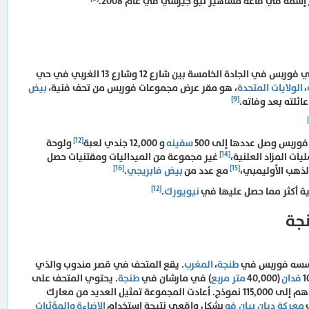
ج إسمه في قاعة مشاهير نيو جيرسي في عام 2008.
الواقع داخل مبني فوربس في الجادة الخامسة بين شارع 12 وشارع 13 الغربي في حي
،
الولايات المتحدة
، هو مقر عرض مجموعات فوربس من تحف فنية،
بيض
[9]
ائلته بعد وفاته.
[12]
ربس وصل عددها إلى 500
سفينه
و 12,000 جندي لعبة
ولوحة
[14]
ات المزاد العلنية،
غير مجموعة من الميداليات ومقتنيات حصل
[16]
[15]
ذهب الأوليمبي،
مع عدد من
بيض فابريجي
.
[12]
ة أكثر مما حصل عليها في
نيويورك
.
جة
سسه فوربس في
طنجة
،
المغرب
. يقع المتحف في قصر مندوب والذي
فدان
(40,000
متر مربع
) في مارشان في
طنجة
. يحتوي المتحف على
مجموعة من الجنود الرصاص وصل عددهم إلى 115,000 نموذج. أعادت المجموعة تمثيل العديد من معارك
معركة ديان بيان فو
بشكل واقعي نتيجة استخدام
الإضاءة
والمؤثرات