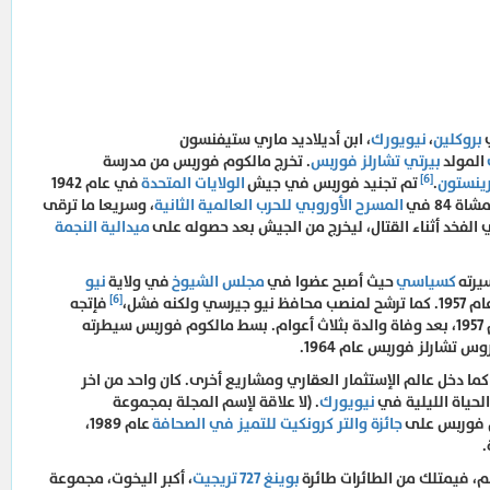
بروكلين
،
نيويورك
، ابن أديلاديد ماري ستيفنسون
المولد
بيرتي تشارلز فوربس
. تخرج مالكوم فوربس من مدرسة
[6]
ينستون
.
تم تجنيد فوربس في جيش
الولايات المتحدة
في عام 1942
84 في
المسرح الأوروبي للحرب العالمية الثانية
، وسريعا ما ترقى
الفخد أثناء القتال، ليخرج من الجيش بعد حصوله على
ميدالية النجمة
يرته
كسياسي
حيث أصبح عضوا في
مجلس الشيوخ
في ولاية
نيو
[6]
فإتجه
إهتمامه بالكامل إلى المجلة في عام 1957، بعد وفاة والدة بثلاث أعوام. بسط مالكوم فوربس سيطرته
 تشارلز فوربس عام 1964.
ما دخل عالم الإستثمار العقاري ومشاريع أخرى. كان واحد من اخر
الحياة الليلية في
نيويورك
. (لا علاقة لإسم المجلة بمجموعة
 فوربس على
جائزة والتر كرونكيت للتميز في الصحافة
عام 1989،
.
، فيمتلك من الطائرات طائرة
بوينغ 727
تريجيت
، أكبر اليخوت، مجموعة