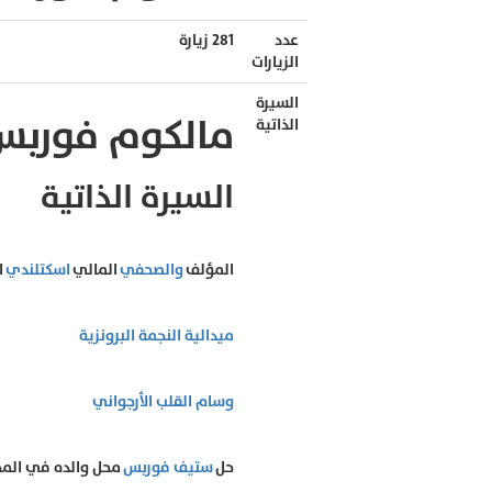
عدد
281 زيارة
الزيارات
السيرة
مالكوم فوربس
الذاتية
السيرة الذاتية
المؤلف
والصحفي
المالي
اسكتلندي
ا
ميدالية النجمة البرونزية
وسام القلب الأرجواني
حل
ستيف فوربس
محل والده في المجل