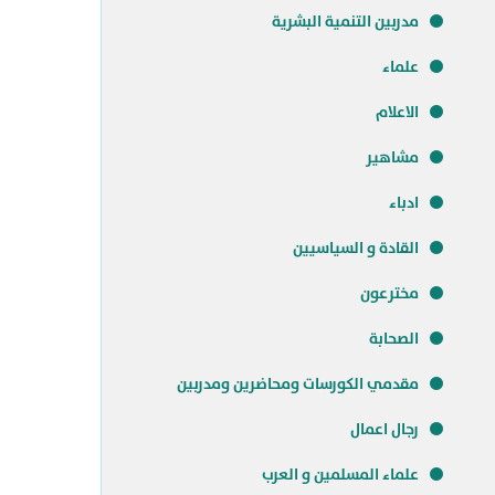
مدربين التنمية البشرية
علماء
الاعلام
مشاهير
ادباء
القادة و السياسيين
مخترعون
الصحابة
مقدمي الكورسات ومحاضرين ومدربين
رجال اعمال
علماء المسلمين و العرب