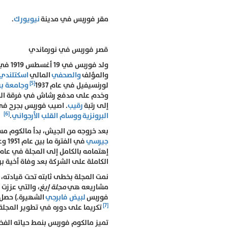
مقر فوربس في مدينة
نيويورك
.
قصر فوربس في نورماندي
ولد فوربس في 19 أغسطس 1919 في
والمؤلف
والصحفي
المالي
اسكتلندي
[5]
لورنسيفيل في عام 1937
وجامعة بر
وخدم على مدفع رشاش في فرقة المشاة 
إلى رتبة
رقيب
. اصيب فوربس بجرح في 
[6]
البرونزية
ووسام القلب الأرجواني
.
بعد خروجه من الجيش، بدأ مالكوم مس
جيرسي
في الفترة ما بين عام 1951 وعام 1957. كما ترشح لمنصب محافظ نيو جيرسي ولكنه فشل،
الكاملة على الشركة بعد وفاة أخية بروس
نمت المجلة بخطى ثابته تحت قيادته، ك
مشاريعه هي
مجلة إيغ
، والتي عززت 
فوربس
لبيض فابرجي
الشهيرة.) حصل
[7]
تكريما على دوره في تطوير المجلة
تميز مالكوم فوربس بنمط حياته الفخم