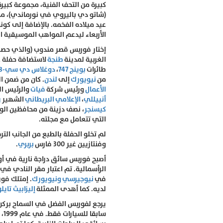
كبيرة من التحف الفنية، مجموعة كبير
(شاتو دي باليروي في نورماندي)، 
عيد ميلاده الفخمه. بالإضافة إلى ك
الأربعاء ليدعم المواهب الموسيقية ا
الغربية لمدينة
طنجة
طائرات
بوينج 747
،
دوغلاس دي سي-8
من
نيويورك
إلى
لندن
. كان من ضمن 
الأعمال
ورئيس شركة
فيات
والرئيس ا
أنييللي
،
الإعلامي
البريطاني
الشهير
ر
كيسنجر
، نصف دزينة من محافظين الول
التي تتعامل مع مجلته.
وفنتازيين غير 300 فارس
بربري
.
أصبح فوربس سائق دراجة نارية في أوا
الرأسمالية. تم اعتبار مقر النادي في
في
نيوجيرسي
ونيويورك
. إمتلك فور
لديه. كما أهدى الممثلة
إليزابيث تايل
يرجع لفوربس الفضل في السماح بركن 
سا