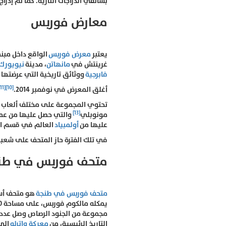
بسائقي الدراجات النارية. كما تم إدرا
معارض فوربس
يعتبر
معرض فوربس
غرينتش في
مانهاتن
، مدينة
نيويورك
فابرجية
ووثائق تاريخية التي عرضتها ع
[11]
[10]
أغلق المعرض في نوفمبر 2014.
تحتوي المجموعة على مختلف ألعاب فو
[13]
مونوبلي
والتي حصل عليها من عملي
عليها من
أولمبياد
العالم في قسم ال
في تلك الفترة حاز المتحف على شعبي
متحف فوربس في طن
متحف فوربس في طنجة
هو متحف أ
يمكله مالكوم فوربس، على مساحة 10
التاريخ الرئيسية، من
معركة واترلو
إلى