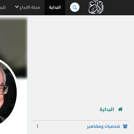
بحث
البداية
مجلة الابداع
تليف
في
الموسوعة..
البداية
شخصيات ومشاهير