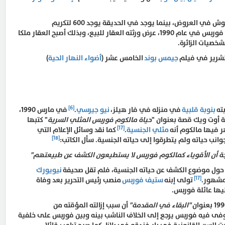
تم تشكيل الجنود لتكون على شكل جيوش في العروض، بينما يوجد في الحديقة يوجد 600 لتكريم
. بعد وفاة فوربس في عام 1990، عرض ورثته العقار للبيع، وبذلك أصبح العقار ملكا
شخصيات الزائرة.
لشرير في فيلم
جيمس بوند
الخامس عشر (
أضواء النهار الحية
)
[6]
بنوبة قلبية
في منزله في فار هيلز،
نيو جيرسي
.
في مارس 1990،
ة أوت ويك قصة بعنوان "
حياة مالكوم فوربس المثلي السرية
" كتبها
[17]
 فيها مالكوم أنه
مثلي الجنسية
.
كما نقد وسائل الإعلام التي
[18]
ب حياته ولم يتطرقوا إلى حياته الجنسية. سأل الكاتب:
جة أن الأقوياء كمالكوم فوربس لا يستطيعون الكشف عن طبيعتهم"
م حول موضوع الكشف عن حياته الجنسية، فلم تقل صحيفة
نيويورك
[17]
لمشهور.
تولى إبنه
ستيف فوربس
منصب رئيس التحرير بعد وفاة
يها عائلة فوربس.
"البقاء في المقدمة"
أن سبب إزالته المؤقته من
فى فيه فوربس يرجع إلى الخلاف الناشب بينه وبين فوربس على خلفية