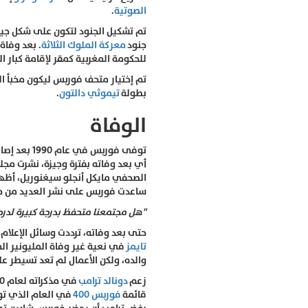
الصوتية
.
جنود
معركة الملوك الثلاثة
للحكومة المغربية كمقر لإقامة كبار ال
تم إختيار متحف فوربس ليكون مخبأ ا
بطولة
تيموثي دالتون
.
الوفاة
توفى فوربس في عام 1990 بعد إصابته
أي بعد وفاته بفترة وجيزة، نشرت مجل
الصحفي مايكل أنجلو سيغنوريل، أظهر
ساعدت فوربس على نشر العديد من جوان
"هل مجتمعنا متحفظ بدرجة كبيرة لدر
حتى بعد وفاته، ترددت وسائل الإعلا
تايمز
في نعية غير وفاة المليونير ا
والده، ولكن الأعمال لم تعد تسيطر عل
زعم
دونالد ترامب
في مذكراته لعام 1990 بعنوان
قائمة
فوربس 400
في العام الذي تو