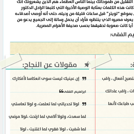
 التقليل من طموحاتك بينما الناس العظماء هم الذين يشعرونك أنك
نت هذه الكلمات بمثابة الوصية الأخيرة التي كتبها الراحل الدكتور
بموقع “تويتر” قبل ساعات قليلة من رحيله، حتى أنه أوصى أصدقاءه
 يعرف مصيره الذي ينتظره فأراد أن يحمل رسالة إلى الجميع يدعو من
أيا كانت صعوبة تحقيقها بحسب صحيفة الأهرام المصرية.
يم الفقى:
:
مقولات عن النجاح:
تصبح أفعال ، راقب
إن عينيك ليست سوى انعكاسا لأفكارك
ت ، راقب عاداتك
ابراهيم الفقى
ب طباعك لأنها
لولا تحدياتي لما تعلمت، و لولا تعاستي
لما سعدت، ولولا آلامي لما ارتحت ،لولا مرضي
لما شفيت ، لولا فقري لما اغتنيت ، لولا