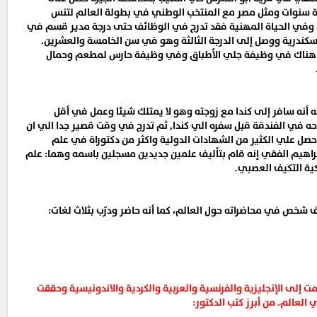
 سنوات ومثل مصر مع المنتخب الوطني في بطولة العالم لتنس
لطاولة بألمانيا الغربية عام 1969. وفي الحياة المهنية فقد تدرج في الوظائف حتى درجة مدير قسم في
سكندرية ووصل إلى الدرجة الثالثة وهو في سن الخامسة والعشرين.
وبدأ هناك في وظيفة جلي الأطباق وفي وظيفة حارس لمطعم وحمال
 أنه سافر إلى كندا مع زوجته وهو لا يمتلك شيئا وعمل في أقل
ه في الفندقة قبل سفره الي كندا, ثم تدرج في وقت قصير جدا الي ان
وحصل علي الكثير من الشهادات الدولية واكثر من دكتوراة في علم
 إبراهيم الفقي إنه قام بتأليف علمين جديدين مسجلين باسمه وهما: علم
ية التكيف العصبي.
الدكتور الفقي أكثر من 700 ألف شخص في محاضراته حول العالم، كما أنه حاضر ودرّب بثلاث لغات:
ت إلى الإنجليزية والفرنسية والعربية والكردية والاندونيسية وحققت
العالم. من أبرز كتب الدكتور: