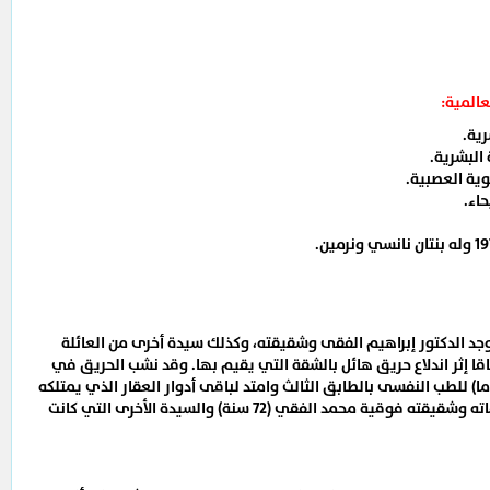
المية:
رية.
البشرية.
وية العصبية.
حاء.
ة 10 فبراير 2012 صباحا وجد الدكتور إبراهيم الفقى وشقيقته، وكذلك سيدة أخرى من العائلة
قا إثر اندلاع حريق هائل بالشقة التي يقيم بها. وقد نشب الحريق في
 الدكتور إبراهيم الفقى(61 عاما) للطب النفسى بالطابق الثالث وامتد لباقى أدوار العقار الذي يمتلكه
الفقى ويقيم به مما أدى إلى وفاته وشقيقته فوقية محمد الفقي (72 سنة) والسيدة الأخرى التي كانت