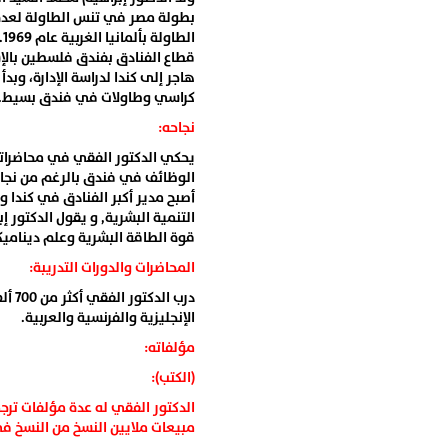
بطولة مصر في تنس الطاولة لعدة
ا
قطاع الفنادق بفندق فلسطين بالإ
هاجر إلى كندا لدراسة الإدارة، 
كراسي وطاولات في فندق بسيط.
نجاحه:
يحكي الدكتور الفقي في محاضراته
الوظائف في فندق بالرغم من نجاح
أصبح مدير أكبر الفنادق في كندا 
التنمية البشرية, و يقول الدكتور
قوة الطاقة البشرية وعلم ديناميك
المحاضرات والدورات التدريبة:
درب 
الإنجليزية والفرنسية والعربية.
مؤلفاته:
(الكتب):
الدكتور الفقي له عدة مؤلفات ترجم
مبيعات ملايين النسخ من النسخ في 