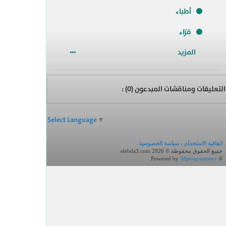
أطباء
قرّاء
المزيد
التعليقات ومناقشات المبدعون (
0
) :
Select Language
▼
اتفاقية الاستخدام
-
سياسة الخصوصية
جميع الحقوق محفوظة © elebda3.com 2026
Powered by
Alprogrammer
®