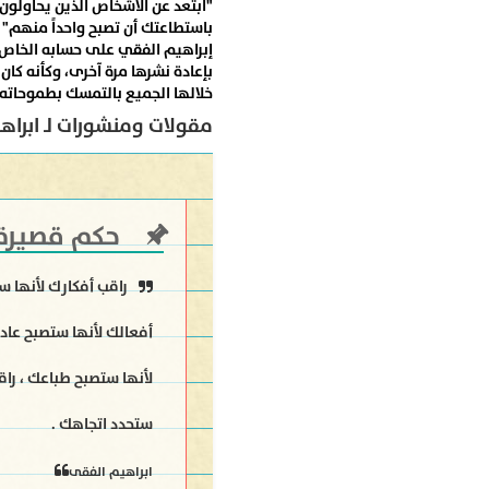
"ابتعد عن الأشخاص الذين يحاولون
باستطاعتك أن تصبح واحداً منهم" كا
إبراهيم الفقي على حسابه الخاص 
بإعادة نشرها مرة آخرى، وكأنه كان
خلالها الجميع بالتمسك بطموحاته 
مقولات ومنشورات لـ ابراه
حكم قصيرة
راقب أفكارك لأنها س
أفعالك لأنها ستصبح عادا
لأنها ستصبح طباعك ، راق
ستحدد اتجاهك .
ابراهيم الفقى