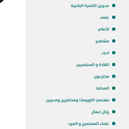
مدربين التنمية البشرية
علماء
الاعلام
مشاهير
ادباء
القادة و السياسيين
مخترعون
الصحابة
مقدمي الكورسات ومحاضرين ومدربين
رجال اعمال
علماء المسلمين و العرب