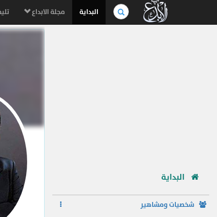
بحث
البداية
مجلة الابداع
تليف
في
الموسوعة..
البداية
شخصيات ومشاهير