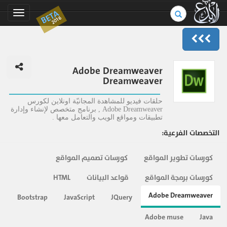
بحث
BETA
Toggle
2016
في
gation
الموسوعة..
Adobe Dreamweaver
Dreamweaver
حلقات فيديو للمشاهدة المجانيّة اونلاين لكورس
Adobe Dreamweaver , برنامج متخصص لإنشاء وإدارة
تطبيقات ومواقع الويب والتعامل معها .
التخصصات الفرعية:
كورسات تطوير المواقع
كورسات تصميم المواقع
كورسات برمجة المواقع
قواعد البيانات
HTML
Adobe Dreamweaver
Bootstrap
JavaScript
JQuery
Adobe muse
Java