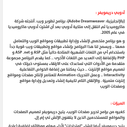
أدوبي دريمويفر :
(بالإنجليزية: Adobe Dreamweaver)، برنامج تطوير ويب. أنتجته شركة
ماكروميديا ثم انتقل إلى ملكية أدوبي بعد أن اشترت أدوبي ماكروميديا
في عام 2005.
و هو برنامج متخصص لإنشاء وإدارة تطبيقات ومواقع الويب والتعامل
معها .. ويسمح لنا هذا البرنامج بإنشاء مواقع وتطبيقات ويب قوية جداً
باستخدام أي من اللغات الشهيرة المتاحة حالياً مثل ASP و ASP .net و
PHP بالإضافة إلى العديد من اللغات الأخرى .. كما يقدم البرنامج مجموعة
متقدمة من الأدوات التي تساعدك على الارتقاء بمستوى خبرتك في
تصميم مواقع الإنترنت .. حيث يمكننا من إضافة الخواص التفاعلية
Interactivity .. وعمل التحريك Animation للعناصر لإنتاج صفحات ومواقع
إنترنت متميزة . والإتقان التام لكيفية إنشاء وتعديل وإدارة مواقع
وصفحات الويب
الميزات :
كغيره من برامج تحرير صفحات الويب، يتيح دريمويفر تصميم الصفحات
والمواقع للمستخدمين الذين لا يتقنون الإتش تي إم إل.
يتيح دريمويفر أيضا إنشاء "امتدادات" لأداء مهام ووظائف إضافية (عادة