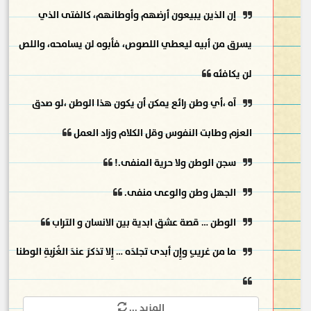
إن الذين يبيعون أرضهم وأوطانهم، كالفتى الذي
يسرق من أبيه ليعطي اللصوص، فأبوه لن يسامحه، واللص
لن يكافئه
آه ،أي وطن رائع يمكن أن يكون هذا الوطن ،لو صدق
العزم وطابت النفوس وقل الكلام وزاد العمل
سجن الوطن ولا حرية المنفى.!
الجهل وطن والوعى منفى.
الوطن … قصة عشق ابدية بين الانسان و التراب
ما من غريبٍ وإِن أبدى تجلدَه … إِلا تذكرَ عندَ الغُرْبةِ الوطنا
المزيد ...